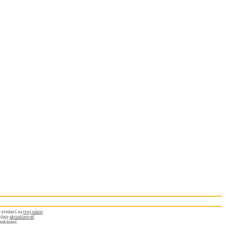
 zvedaví na
tvoj názor
.
údaje
aktualizovať
.
zakázané.