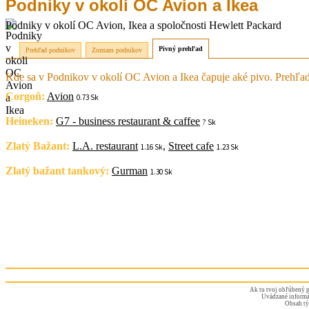
Podniky v okolí OC Avion a Ikea
Podniky v okolí OC Avion, Ikea a spoločnosti Hewlett Packard
Pivný prehľad
Prehľad podnikov
Zoznam podnikov
Kde sa v Podnikov v okolí OC Avion a Ikea čapuje aké pivo. Prehľa
Corgoň:
Avion
0.73 Sk
Heineken:
G7 - business restaurant & caffee
? Sk
Zlatý Bažant:
L.A. restaurant
,
Street cafe
1.16 Sk
1.23 Sk
Zlatý bažant tankový:
Gurman
1.30 Sk
Ak tu tvoj obľúbený p
Uvádzané informác
Obsah tý