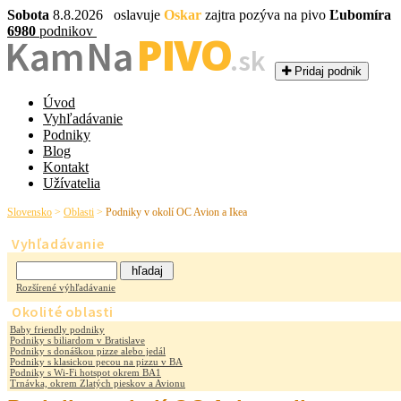
Sobota
8.8.2026 oslavuje
Oskar
zajtra pozýva na pivo
Ľubomíra
6980
podnikov
PIVO
Kam Na
.sk
Pridaj podnik
Úvod
Vyhľadávanie
Podniky
Blog
Kontakt
Užívatelia
Slovensko
>
Oblasti
>
Podniky v okolí OC Avion a Ikea
Vyhľadávanie
Rozšírené výhľadávanie
Okolité oblasti
Baby friendly podniky
Podniky s biliardom v Bratislave
Podniky s donáškou pizze alebo jedál
Podniky s klasickou pecou na pizzu v BA
Podniky s Wi-Fi hotspot okrem BA1
Trnávka, okrem Zlatých pieskov a Avionu