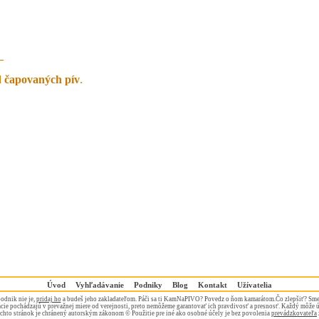
d
čapovaných pív
.
Úvod
Vyhľadávanie
Podniky
Blog
Kontakt
Užívatelia
odnik nie je,
pridaj ho
a budeš jeho zakladateľom. Páči sa ti KamNaPIVO? Povedz o ňom kamarátom.Čo zlepšiť? Sme
ie pochádzajú v prevažnej miere od verejnosti, preto nemôžeme garantovať ich pravdivosť a presnosť. Každý môže 
chto stránok je chránený autorským zákonom © Použitie pre iné ako osobné účely je bez povolenia
prevádzkovateľa