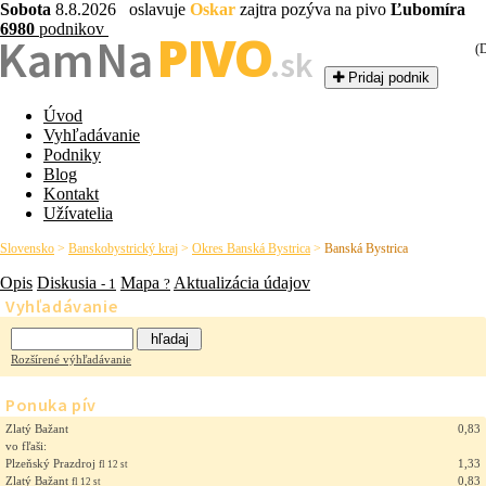
Sobota
8.8.2026 oslavuje
Oskar
zajtra pozýva na pivo
Ľubomíra
6980
podnikov
PIVO
Kam Na
(
.sk
Pridaj podnik
Úvod
Vyhľadávanie
Podniky
Blog
Kontakt
Užívatelia
Slovensko
>
Banskobystrický kraj
>
Okres Banská Bystrica
>
Banská Bystrica
Opis
Diskusia
Mapa
Aktualizácia údajov
- 1
?
Vyhľadávanie
Rozšírené výhľadávanie
Ponuka pív
Zlatý Bažant
0,83
vo fľaši:
Plzeňský Prazdroj
1,33
fl 12 st
Zlatý Bažant
0,83
fl 12 st