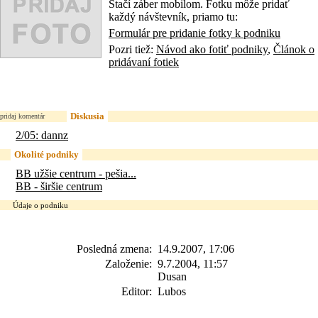
Stačí záber mobilom. Fotku môže pridať
každý návštevník, priamo tu:
Formulár pre pridanie fotky k podniku
Pozri tiež:
Návod ako fotiť podniky
,
Článok o
pridávaní fotiek
Diskusia
pridaj komentár
2/05: dannz
Okolité podniky
BB užšie centrum - pešia...
BB - širšie centrum
Údaje o podniku
Posledná zmena:
14.9.2007, 17:06
Založenie:
9.7.2004, 11:57
Dusan
Editor:
Lubos