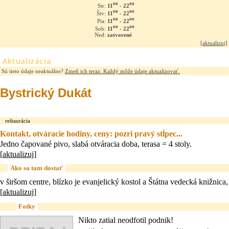
oo
oo
11
- 22
Str:
oo
oo
11
- 22
Štv:
oo
oo
11
- 22
Pia:
oo
oo
11
- 22
Sob:
Ned:
zatvorené
[
aktualizuj
]
Aktualizácia
Sú tieto údaje neaktuálne?
Zmeň ich teraz. Každý môže údaje aktualizovať.
Bystrický Dukát
reštaurácia
Kontakt, otváracie hodiny, ceny: pozri pravý stĺpec...
Jedno čapované pivo, slabá otváracia doba, terasa = 4 stoly.
[
aktualizuj
]
Ako sa tam dostať
v širšom centre, blízko je evanjelický kostol a Štátna vedecká knižnica,
[
aktualizuj
]
Fotky
Nikto zatial neodfotil podnik!