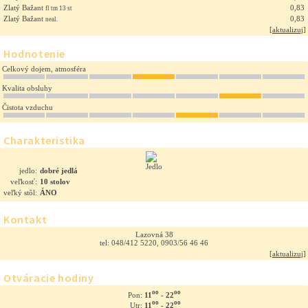
Zlatý Bažant
0,83
fl tm 13 st
Zlatý Bažant
0,83
neal.
[
aktualizuj
]
Hodnotenie
Celkový dojem, atmosféra
Kvalita obsluhy
Čistota vzduchu
Charakteristika
jedlo:
dobré jedlá
veľkosť:
10 stolov
veľký stôl:
ÁNO
Kontakt
Lazovná 38
tel: 048/412 5220, 0903/56 46 46
[
aktualizuj
]
Otváracie hodiny
oo
oo
11
- 22
Pon:
oo
oo
11
- 22
Utr: