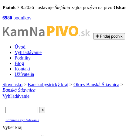
Piatok
7.8.2026 oslavuje
Štefánia
zajtra pozýva na pivo
Oskar
6980
podnikov
PIVO
Kam Na
.sk
Pridaj podnik
Úvod
Vyhľadávanie
Podniky
Blog
Kontakt
Užívatelia
Slovensko
>
Banskobystrický kraj
>
Okres Banská Štiavnica
>
Banská Štiavnica
Vyhľadávanie
Rozšírené výhľadávanie
Vyber kraj