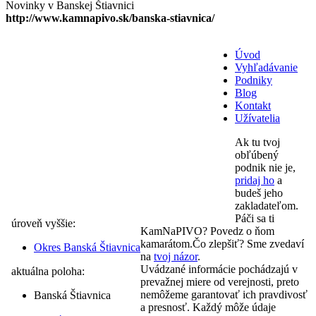
Novinky v Banskej Štiavnici
http://www.kamnapivo.sk/banska-stiavnica/
Úvod
Vyhľadávanie
Podniky
Blog
Kontakt
Užívatelia
Ak tu tvoj
obľúbený
podnik nie je,
pridaj ho
a
budeš jeho
zakladateľom.
Páči sa ti
úroveň vyššie:
KamNaPIVO? Povedz o ňom
kamarátom.Čo zlepšiť? Sme zvedaví
Okres Banská Štiavnica
na
tvoj názor
.
Uvádzané informácie pochádzajú v
aktuálna poloha:
prevažnej miere od verejnosti, preto
nemôžeme garantovať ich pravdivosť
Banská Štiavnica
a presnosť. Každý môže údaje