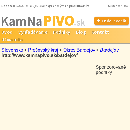
Sobota
8.8.2026 oslavuje
Oskar
zajtra pozýva na pivo
Ľubomíra
6980
podnikov
PIVO
Kam Na
.sk
Pridaj podnik
Úvod
Vyhľadávanie
Podniky
Blog
Kontakt
Užívatelia
Slovensko
>
Prešovský kraj
>
Okres Bardejov
>
Bardejov
http://www.kamnapivo.sk/bardejov/
Sponzorované
podniky