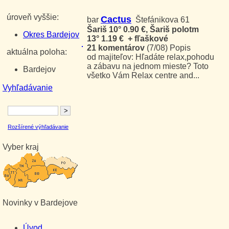
úroveň vyššie:
Cactus
bar
Štefánikova 61
Šariš 10° 0.90 €, Šariš polotm
Okres Bardejov
13° 1.19 € + fľaškové
21 komentárov
(7/08)
Popis
aktuálna poloha:
od majiteľov: Hľadáte relax,pohodu
a zábavu na jednom mieste? Toto
Bardejov
všetko Vám Relax centre and...
Vyhľadávanie
Rozšírené výhľadávanie
Vyber kraj
Novinky v Bardejove
Úvod