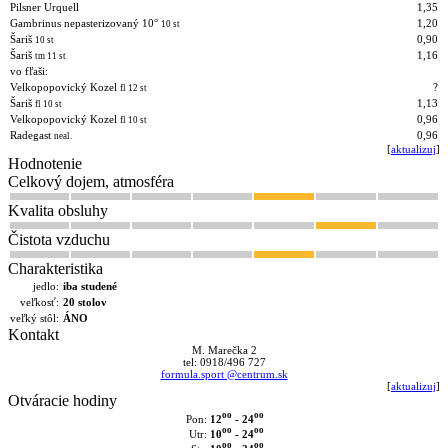
Pilsner Urquell
1,35
Gambrinus nepasterizovaný 10°
1,20
10 st
Šariš
0,90
10 st
Šariš
1,16
tm 11 st
vo fľaši:
Velkopopovický Kozel
?
fl 12 st
Šariš
1,13
fl 10 st
Velkopopovický Kozel
0,96
fl 10 st
Radegast
0,96
neal.
[
aktualizuj
]
Hodnotenie
Celkový dojem, atmosféra
Kvalita obsluhy
Čistota vzduchu
Charakteristika
jedlo:
iba studené
veľkosť:
20 stolov
veľký stôl:
ÁNO
Kontakt
M. Marečka 2
tel: 0918/496 727
formula.sport @centrum.sk
[
aktualizuj
]
Otváracie hodiny
oo
oo
12
- 24
Pon:
oo
oo
10
- 24
Utr:
oo
oo