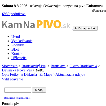
Sobota
8.8.2026 oslavuje
Oskar
zajtra pozýva na pivo
Ľubomíra
(Formula caf
6980
podnikov
PIVO
Kam Na
.sk
Pridaj podnik
Úvod
Vyhľadávanie
Podniky
Blog
Kontakt
Užívatelia
Slovensko
>
Bratislavský kraj
>
Bratislava
>
Okres Bratislava 4
>
Devínska Nová Ves
>
Fotky
Opis
Fotky
Diskusia
Mapa
Aktualizácia údajov
- 8
- 53
?
Vyhľadávanie
Rozšírené výhľadávanie
Ponuka pív