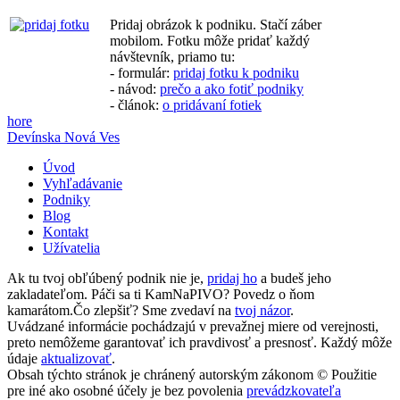
Pridaj obrázok k podniku. Stačí záber
mobilom. Fotku môže pridať každý
návštevník, priamo tu:
- formulár:
pridaj fotku k podniku
- návod:
prečo a ako fotiť podniky
- článok:
o pridávaní fotiek
hore
Devínska Nová Ves
Úvod
Vyhľadávanie
Podniky
Blog
Kontakt
Užívatelia
Ak tu tvoj obľúbený podnik nie je,
pridaj ho
a budeš jeho
zakladateľom. Páči sa ti KamNaPIVO? Povedz o ňom
kamarátom.Čo zlepšiť? Sme zvedaví na
tvoj názor
.
Uvádzané informácie pochádzajú v prevažnej miere od verejnosti,
preto nemôžeme garantovať ich pravdivosť a presnosť. Každý môže
údaje
aktualizovať
.
Obsah týchto stránok je chránený autorským zákonom © Použitie
pre iné ako osobné účely je bez povolenia
prevádzkovateľa