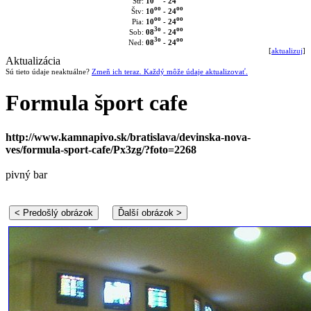
10
- 24
Str:
oo
oo
10
- 24
Štv:
oo
oo
10
- 24
Pia:
3o
oo
08
- 24
Sob:
3o
oo
08
- 24
Ned:
[
aktualizuj
]
Aktualizácia
Sú tieto údaje neaktuálne?
Zmeň ich teraz. Každý môže údaje aktualizovať.
Formula šport cafe
http://www.kamnapivo.sk/bratislava/devinska-nova-
ves/formula-sport-cafe/Px3zg/?foto=2268
pivný bar