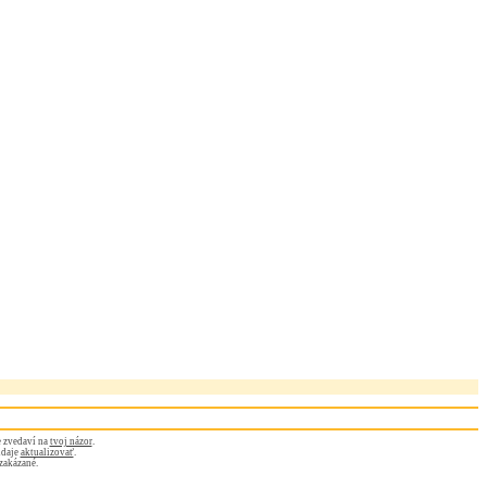
 zvedaví na
tvoj názor
.
údaje
aktualizovať
.
zakázané.