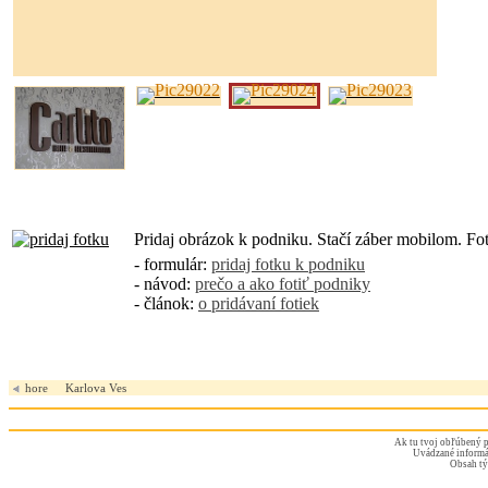
Pridaj obrázok k podniku. Stačí záber mobilom. Fo
- formulár:
pridaj fotku k podniku
- návod:
prečo a ako fotiť podniky
- článok:
o pridávaní fotiek
hore
Karlova Ves
Ak tu tvoj obľúbený p
Uvádzané informác
Obsah tý