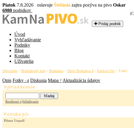
Piatok
7.8.2026 oslavuje
Štefánia
zajtra pozýva na pivo
Oskar
6980
podnikov
PIVO
Kam Na
(C
.sk
Pridaj podnik
Úvod
Vyhľadávanie
Podniky
Blog
Kontakt
Užívatelia
Slovensko
>
Bratislavský kraj
>
Bratislava
>
Okres Bratislava 4
>
Karlova Ves
>
Fotky
Opis
Fotky
Diskusia
Mapa
Aktualizácia údajov
- 4
?
Vyhľadávanie
Rozšírené výhľadávanie
Ponuka pív
Pilsner Urquell