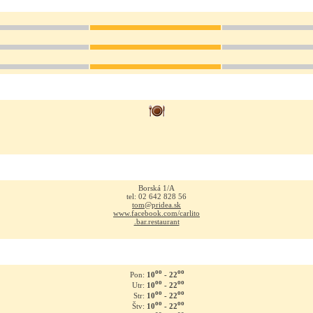
Borská 1/A
tel: 02 642 828 56
tom@pridea.sk
www.facebook.com/carlito
.bar.restaurant
oo
oo
10
- 22
Pon:
oo
oo
10
- 22
Utr:
oo
oo
10
- 22
Str:
oo
oo
10
- 22
Štv: