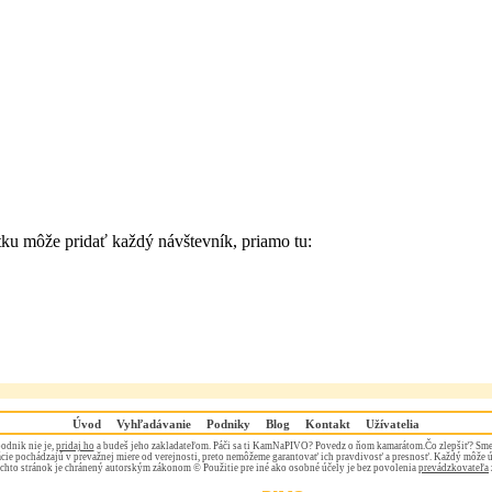
tku môže pridať každý návštevník, priamo tu:
Úvod
Vyhľadávanie
Podniky
Blog
Kontakt
Užívatelia
odnik nie je,
pridaj ho
a budeš jeho zakladateľom. Páči sa ti KamNaPIVO? Povedz o ňom kamarátom.Čo zlepšiť? Sme
ie pochádzajú v prevažnej miere od verejnosti, preto nemôžeme garantovať ich pravdivosť a presnosť. Každý môže 
chto stránok je chránený autorským zákonom © Použitie pre iné ako osobné účely je bez povolenia
prevádzkovateľa