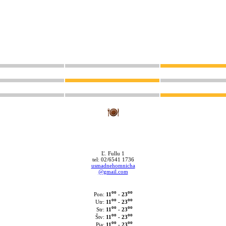
Ľ. Fullu 1
tel: 02/6541 1736
usmadnehomnicha
@gmail.com
oo
oo
11
- 23
Pon:
oo
oo
11
- 23
Utr:
oo
oo
11
- 23
Str:
oo
oo
11
- 23
Štv:
oo
oo
11
- 23
Pia: