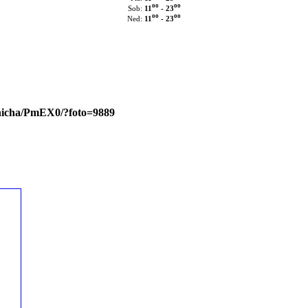
oo
oo
11
- 23
Sob:
oo
oo
11
- 23
Ned:
mnicha/PmEX0/?foto=9889