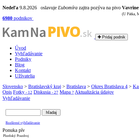
Nedeľa
9.8.2026 oslavuje
Ľubomíra
zajtra pozýva na pivo
Vavrine
(U Pátka, 
6980
podnikov
PIVO
Kam Na
.sk
Pridaj podnik
Úvod
Vyhľadávanie
Podniky
Blog
Kontakt
Užívatelia
Slovensko
>
Bratislavský kraj
>
Bratislava
>
Okres Bratislava 4
>
Ka
Opis
Fotky
Diskusia
Mapa
Aktualizácia údajov
- 12
- 27
?
Vyhľadávanie
Rozšírené výhľadávanie
Ponuka pív
Plzeňský Prazdroj