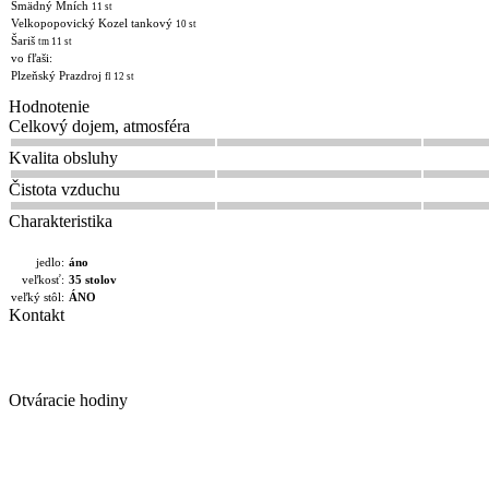
Smädný Mních
11 st
Velkopopovický Kozel tankový
10 st
Šariš
tm 11 st
vo fľaši:
Plzeňský Prazdroj
fl 12 st
Hodnotenie
Celkový dojem, atmosféra
Kvalita obsluhy
Čistota vzduchu
Charakteristika
jedlo:
áno
veľkosť:
35 stolov
veľký stôl:
ÁNO
Kontakt
Otváracie hodiny