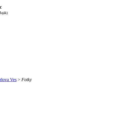
c
Maják)
rlova Ves
>
Fotky