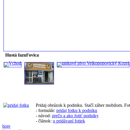
Hustá fazuľovica
Pridaj obrázok k podniku. Stačí záber mobilom. Fo
- formulár:
pridaj fotku k podniku
- návod:
prečo a ako fotiť podniky
- článok:
o pridávaní fotiek
hore