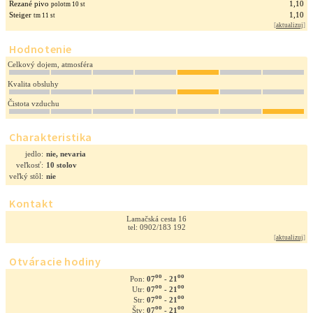
Rezané pivo
1,10
polotm 10 st
Steiger
1,10
tm 11 st
[
aktualizuj
]
Hodnotenie
Celkový dojem, atmosféra
Kvalita obsluhy
Čistota vzduchu
Charakteristika
jedlo:
nie, nevaria
veľkosť:
10 stolov
veľký stôl:
nie
Kontakt
Lamačská cesta 16
tel: 0902/183 192
[
aktualizuj
]
Otváracie hodiny
oo
oo
07
- 21
Pon:
oo
oo
07
- 21
Utr:
oo
oo
07
- 21
Str:
oo
oo
07
- 21
Štv: