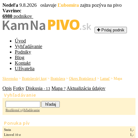
Nedeľa
9.8.2026 oslavuje
Ľubomíra
zajtra pozýva na pivo
Vavrinec
6980
podnikov
PIVO
Kam Na
.sk
Pridaj podnik
Úvod
Vyhľadávanie
Podniky
Blog
Kontakt
Užívatelia
Slovensko
>
Bratislavský kraj
>
Bratislava
>
Okres Bratislava 4
>
Lamač
>
Mapa
Opis
Fotky
Diskusia
Mapa
Aktualizácia údajov
- 13
?
Vyhľadávanie
Rozšírené výhľadávanie
Ponuka pív
Stein
1,-
Litovel
1,-
10 st