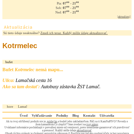
oo
oo
07
- 21
Pia:
oo
oo
07
- 21
Sob:
oo
oo
07
- 21
Ned:
[
aktualizuj
]
Aktualizácia
Sú tieto údaje neaktuálne?
Zmeň ich teraz. Každý môže údaje aktualizovať.
Kotrmelec
bufet
Bufet
Kotrmelec
nemá mapu...
Ulica:
Lamačská cesta 16
Ako sa tam dostať:
Autobusy zástavka ŽST Lamač.
hore
Lamač
Úvod
Vyhľadávanie
Podniky
Blog
Kontakt
Užívatelia
Ak tu tvoj obľúbený podnik nie je,
pridaj ho
a budeš jeho zakladateľom. Páči sa ti KamNaPIVO? Povedz o
ňom kamarátom.Čo zlepšiť? Sme zvedaví na
tvoj názor
.
Uvádzané informácie pochádzajú v prevažnej miere od verejnosti, preto nemôžeme garantovať ich pravdivosť
a presnosť. Každý môže údaje
aktualizovať
.
Obsah týchto stránok je chránený autorským zákonom © Použitie pre iné ako osobné účely je bez povolenia