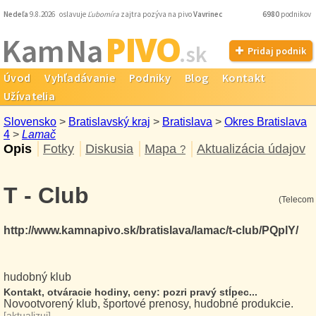
Nedeľa
9.8.2026 oslavuje
Ľubomíra
zajtra pozýva na pivo
Vavrinec
6980
podnikov
PIVO
Kam Na
.sk
Pridaj podnik
Úvod
Vyhľadávanie
Podniky
Blog
Kontakt
Užívatelia
Slovensko
>
Bratislavský kraj
>
Bratislava
>
Okres Bratislava
4
>
Lamač
Opis
Fotky
Diskusia
Mapa
Aktualizácia údajov
?
T - Club
(Telecom 
http://www.kamnapivo.sk/bratislava/lamac/t-club/PQplY/
hudobný klub
Kontakt, otváracie hodiny, ceny: pozri pravý stĺpec...
Novootvorený klub, športové prenosy, hudobné produkcie.
[
aktualizuj
]