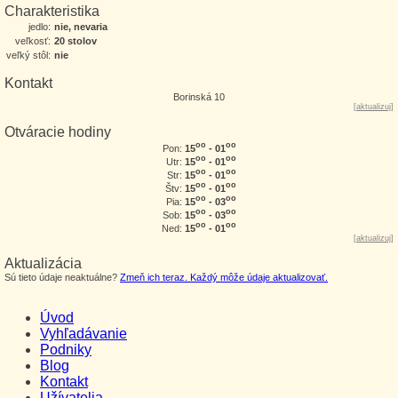
Charakteristika
jedlo:
nie, nevaria
veľkosť:
20 stolov
veľký stôl:
nie
Kontakt
Borinská 10
[
aktualizuj
]
Otváracie hodiny
oo
oo
15
- 01
Pon:
oo
oo
15
- 01
Utr:
oo
oo
15
- 01
Str:
oo
oo
15
- 01
Štv:
oo
oo
15
- 03
Pia:
oo
oo
15
- 03
Sob:
oo
oo
15
- 01
Ned:
[
aktualizuj
]
Aktualizácia
Sú tieto údaje neaktuálne?
Zmeň ich teraz. Každý môže údaje aktualizovať.
Úvod
Vyhľadávanie
Podniky
Blog
Kontakt
Užívatelia