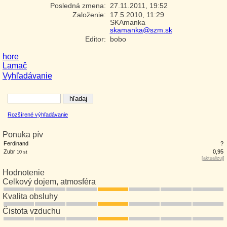
Posledná zmena:
27.11.2011, 19:52
Založenie:
17.5.2010, 11:29
SKAmanka
skamanka@szm.sk
Editor:
bobo
hore
Lamač
Vyhľadávanie
Rozšírené výhľadávanie
Ponuka pív
Ferdinand
?
Zubr
0,95
10 st
[
aktualizuj
]
Hodnotenie
Celkový dojem, atmosféra
Kvalita obsluhy
Čistota vzduchu