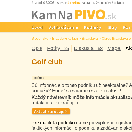
Štvrtok
6.8.2026 oslavuje
Jozefína
zajtra pozýva na pivo
Štefánia
PIVO
Kam Na
.sk
Úvod
Vyhľadávanie
Podniky
Blog
Kon
Slovensko
>
Bratislavský kraj
>
Bratislava
>
Okres Bratislava 5
Opis
Fotky
Diskusia
Mapa
Ak
- 25
- 58
Golf club
krčma
Sú informácie o tomto podniku už neaktuálne? A
pomôžu? Podeľ sa s nami o svoje znalosti!
Každý návštevník môže informácie aktualizo
redakciou. Pokračuj tu:
Pre majiteľa podniku
dáme po vyplnení registrač
faktických informácii o podniku a zadávanie akci