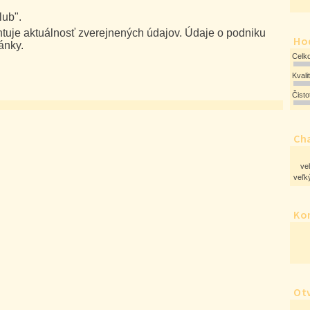
lub".
uje aktuálnosť zverejnených údajov. Údaje o podniku
Ho
ánky.
Celk
Kvali
Čist
Cha
ve
veľký
Ko
Ot