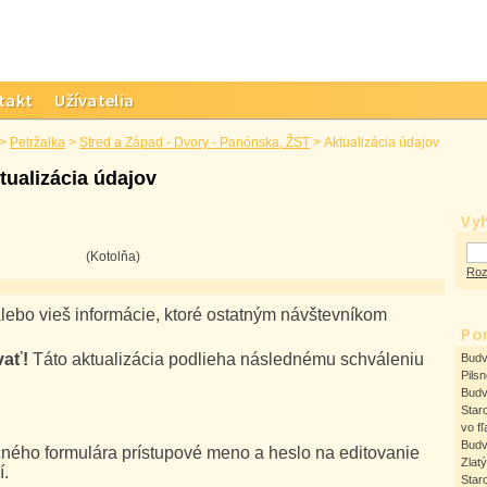
takt
Užívatelia
>
Petržalka
>
Stred a Západ - Dvory - Panónska, ŽST
>
Aktualizácia údajov
tualizácia údajov
Vy
(Kotolňa)
Roz
lebo vieš informácie, ktoré ostatným návštevníkom
Po
vať!
Táto aktualizácia podlieha následnému schváleniu
Budv
Pilsn
Bud
Star
vo fľ
Bud
ného formulára prístupové meno a heslo na editovanie
Zlat
í.
Star