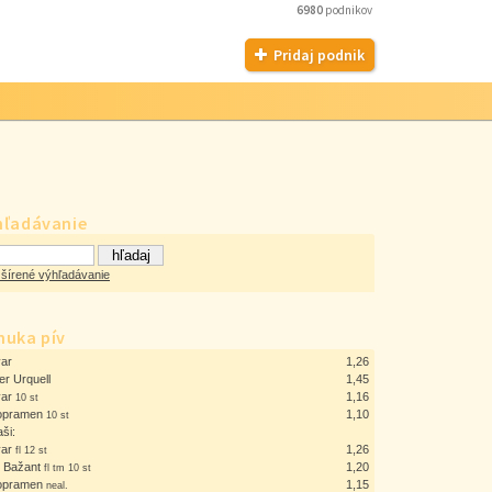
6980
podnikov
Pridaj podnik
hľadávanie
šírené výhľadávanie
nuka pív
ar
1,26
er Urquell
1,45
var
1,16
10 st
opramen
1,10
10 st
aši:
var
1,26
fl 12 st
ý Bažant
1,20
fl tm 10 st
opramen
1,15
neal.