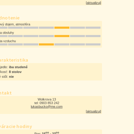
[
aktualizuj
]
dnotenie
ový dojem, atmosféra
ta obsluhy
ota vzduchu
rakteristika
jedlo:
iba studené
ľkosť:
8 stolov
 stôl:
nie
ntakt
Wolkrova 13
tel: 0903 853 242
lukasbucko@me.com
[
aktualizuj
]
váracie hodiny
oo
oo
15
- 23
Pon: