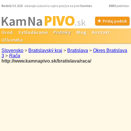
Nedeľa
9.8.2026 oslavuje
Ľubomíra
zajtra pozýva na pivo
Vavrinec
6980
podnikov
PIVO
Kam Na
.sk
Pridaj podnik
Úvod
Vyhľadávanie
Podniky
Blog
Kontakt
Užívatelia
Slovensko
>
Bratislavský kraj
>
Bratislava
>
Okres Bratislava
3
>
Rača
http://www.kamnapivo.sk/bratislava/raca/