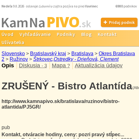
Nedeľa
9.8.2026 oslavuje
Ľubomíra
zajtra pozýva na pivo
Vavrinec
6980
podnikov
PIVO
Kam Na
.sk
Pridaj podnik
Úvod
Vyhľadávanie
Podniky
Blog
Kontakt
Užívatelia
Slovensko
>
Bratislavský kraj
>
Bratislava
>
Okres Bratislava
2
>
Ružinov
>
Štrkovec,Ostredky - Drieňová, Clement
Opis
Diskusia
Mapa
Aktualizácia údajov
- 3
?
ZRUŠENÝ - Bistro Atlantída
(At
http://www.kamnapivo.sk/bratislava/ruzinov/bistro-
atlantida/PJ5GR/
pub
Kontakt, otváracie hodiny, ceny: pozri pravý stĺpec...