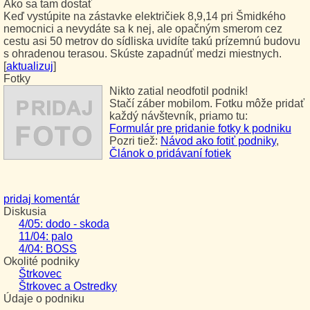
Ako sa tam dostať
Keď vystúpite na zástavke električiek 8,9,14 pri Šmidkého
nemocnici a nevydáte sa k nej, ale opačným smerom cez
cestu asi 50 metrov do sídliska uvidíte takú prízemnú budovu
s ohradenou terasou. Skúste zapadnúť medzi miestnych.
[
aktualizuj
]
Fotky
Nikto zatial neodfotil podnik!
Stačí záber mobilom. Fotku môže pridať
každý návštevník, priamo tu:
Formulár pre pridanie fotky k podniku
Pozri tiež:
Návod ako fotiť podniky
,
Článok o pridávaní fotiek
pridaj komentár
Diskusia
4/05: dodo - skoda
11/04: palo
4/04: BOSS
Okolité podniky
Štrkovec
Štrkovec a Ostredky
Údaje o podniku