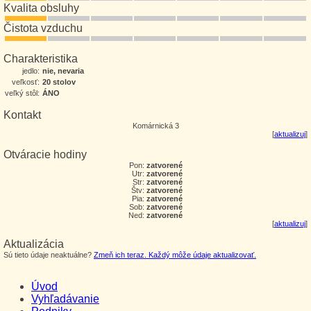
Kvalita obsluhy
Čistota vzduchu
Charakteristika
jedlo:
nie, nevaria
veľkosť:
20 stolov
veľký stôl:
ÁNO
Kontakt
Komárnická 3
[
aktualizuj
]
Otváracie hodiny
Pon:
zatvorené
Utr:
zatvorené
Str:
zatvorené
Štv:
zatvorené
Pia:
zatvorené
Sob:
zatvorené
Ned:
zatvorené
[
aktualizuj
]
Aktualizácia
Sú tieto údaje neaktuálne?
Zmeň ich teraz. Každý môže údaje aktualizovať.
Úvod
Vyhľadávanie