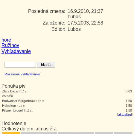
Posledná zmena:
16.9.2010, 21:37
Ľuboš
Založenie:
17.5.2003, 22:58
Editor:
Lubos
hore
Ružinov
Vyhľadávanie
Rozšírené výhľadávanie
Ponuka pív
Zlatý Bažant
0,83
10 st
vo fľaši:
Budweiser Bürgerbräu
1,50
fl 12 st
Heineken
1,50
fl 12 st
Pilsner Urquell
1,50
fl 12 st
[
aktualizuj
]
Hodnotenie
Celkový dojem, atmosféra