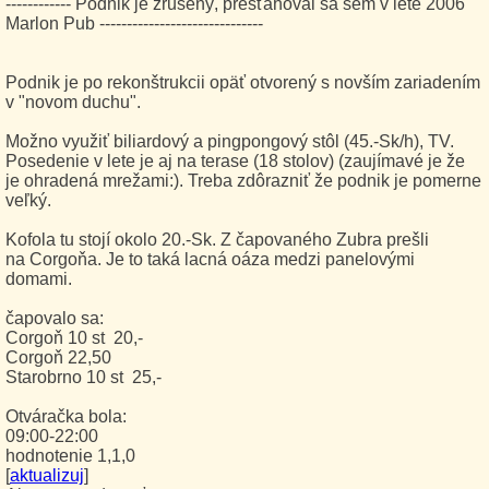
------------ Podnik je zrušený, presťahoval sa sem v lete 2006
Marlon Pub ------------------------------
Podnik je po rekonštrukcii opäť otvorený s novším zariadením
v "novom duchu".
Možno využiť biliardový a pingpongový stôl (45.-Sk/h), TV.
Posedenie v lete je aj na terase (18 stolov) (zaujímavé je že
je ohradená mrežami:). Treba zdôrazniť že podnik je pomerne
veľký.
Kofola tu stojí okolo 20.-Sk. Z čapovaného Zubra prešli
na Corgoňa. Je to taká lacná oáza medzi panelovými
domami.
čapovalo sa:
Corgoň 10 st 20,-
Corgoň 22,50
Starobrno 10 st 25,-
Otváračka bola:
09:00-22:00
hodnotenie 1,1,0
[
aktualizuj
]