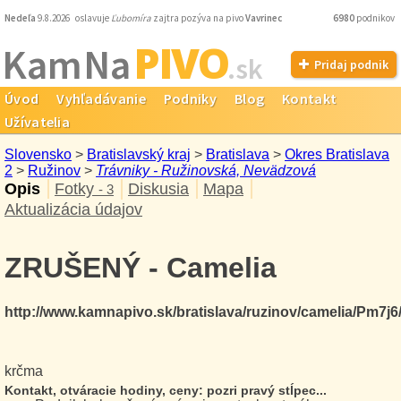
Nedeľa
9.8.2026 oslavuje
Ľubomíra
zajtra pozýva na pivo
Vavrinec
6980
podnikov
PIVO
Kam Na
.sk
Pridaj podnik
Úvod
Vyhľadávanie
Podniky
Blog
Kontakt
Užívatelia
Slovensko
>
Bratislavský kraj
>
Bratislava
>
Okres Bratislava
2
>
Ružinov
>
Trávniky - Ružinovská, Nevädzová
Opis
Fotky
Diskusia
Mapa
- 3
Aktualizácia údajov
ZRUŠENÝ - Camelia
http://www.kamnapivo.sk/bratislava/ruzinov/camelia/Pm7j6
krčma
Kontakt, otváracie hodiny, ceny: pozri pravý stĺpec...