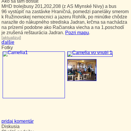
Ako sa tam dostať
MHD trolejbusy 201,202,208 (z AS Mlynské Nivy) a bus
96 vystúpiť na zastávke Hraničná, pomedzi paneláky smerom
k Ružinovskej nemocnici a jazeru Rohlík, po minútke chôdze
narazíte do nákupného strediska Jadran, krčma sa nachádza
na prízemí podobne ako Račianska viecha a na 1.poschodí
je zrušená reštaurácia Jadran.
Pozri mapu
.
[
aktualizuj
]
ďalšie
Fotky
pridaj komentár
Diskusia