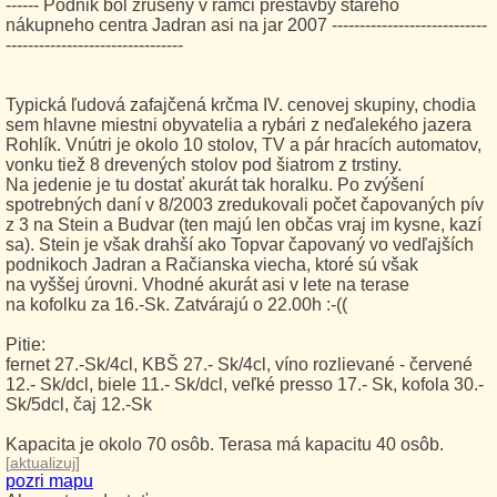
------ Podnik bol zrušený v rámci prestavby starého
nákupneho centra Jadran asi na jar 2007 ----------------------------
--------------------------------
Typická ľudová zafajčená krčma IV. cenovej skupiny, chodia
sem hlavne miestni obyvatelia a rybári z neďalekého jazera
Rohlík. Vnútri je okolo 10 stolov, TV a pár hracích automatov,
vonku tiež 8 drevených stolov pod šiatrom z trstiny.
Na jedenie je tu dostať akurát tak horalku. Po zvýšení
spotrebných daní v 8/2003 zredukovali počet čapovaných pív
z 3 na Stein a Budvar (ten majú len občas vraj im kysne, kazí
sa). Stein je však drahší ako Topvar čapovaný vo vedľajších
podnikoch Jadran a Račianska viecha, ktoré sú však
na vyššej úrovni. Vhodné akurát asi v lete na terase
na kofolku za 16.-Sk. Zatvárajú o 22.00h :-((
Pitie:
fernet 27.-Sk/4cl, KBŠ 27.- Sk/4cl, víno rozlievané - červené
12.- Sk/dcl, biele 11.- Sk/dcl, veľké presso 17.- Sk, kofola 30.-
Sk/5dcl, čaj 12.-Sk
Kapacita je okolo 70 osôb. Terasa má kapacitu 40 osôb.
[
aktualizuj
]
pozri mapu