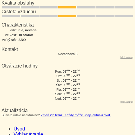
Kvalita obsluhy
Čistota vzduchu
Charakteristika
jedlo:
nie, nevaria
veľkosť:
10 stolov
veľký stôl:
ÁNO
Kontakt
Nevädzová 6
[
aktualizuj
]
Otváracie hodiny
oo
oo
09
- 22
Pon:
oo
oo
09
- 22
Utr:
oo
oo
09
- 22
Str:
oo
oo
09
- 22
Štv:
oo
oo
09
- 22
Pia:
oo
oo
09
- 22
Sob:
oo
oo
09
- 22
Ned:
[
aktualizuj
]
Aktualizácia
Sú tieto údaje neaktuálne?
Zmeň ich teraz. Každý môže údaje aktualizovať.
Úvod
Vyhľadávanie