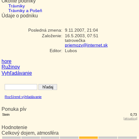
Okolité podniky
Trávniky
Trávniky a Pošeň
Údaje o podniku
Posledná zmena:
9.11.2007, 21:04
Založenie:
16.5.2003, 07:51
tatrovečka
priemozv@internet.sk
Editor:
Lubos
hore
Ružinov
Vyhľadávanie
Rozšírené výhľadávanie
Ponuka pív
Stein
0,73
[
aktualizuj
]
Hodnotenie
Celkový dojem, atmosféra