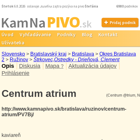
Štvrtok
6.8.2026 oslavuje
Jozefína
zajtra pozýva na pivo
Štefánia
6980
podnikov
PIVO
Kam Na
.sk
Pridaj podnik
Úvod
Vyhľadávanie
Podniky
Blog
Kontakt
Užívatelia
Slovensko
>
Bratislavský kraj
>
Bratislava
>
Okres Bratislava
2
>
Ružinov
>
Štrkovec,Ostredky - Drieňová, Clement
Opis
Diskusia
Mapa
Aktualizácia údajov
?
Prihlásenie
Centrum atrium
(Centrum @trium, N
http://www.kamnapivo.sk/bratislava/ruzinov/centrum-
atrium/PV7Bj/
kaviareň