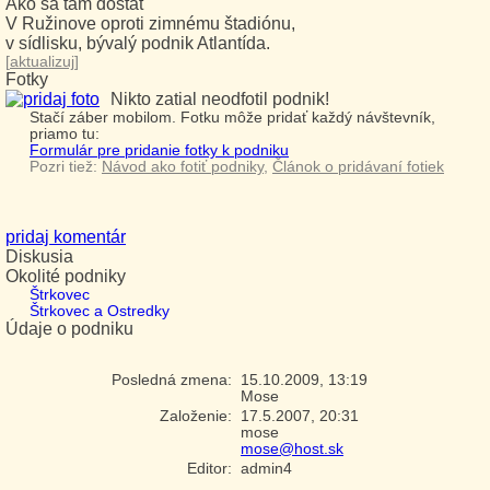
Ako sa tam dostať
V Ružinove oproti zimnému štadiónu,
v sídlisku, bývalý podnik Atlantída.
[
aktualizuj
]
Fotky
Nikto zatial neodfotil podnik!
Stačí záber mobilom. Fotku môže pridať každý návštevník,
priamo tu:
Formulár pre pridanie fotky k podniku
Pozri tiež:
Návod ako fotiť podniky
,
Článok o pridávaní fotiek
pridaj komentár
Diskusia
Okolité podniky
Štrkovec
Štrkovec a Ostredky
Údaje o podniku
Posledná zmena:
15.10.2009, 13:19
Mose
Založenie:
17.5.2007, 20:31
mose
mose@host.sk
Editor:
admin4