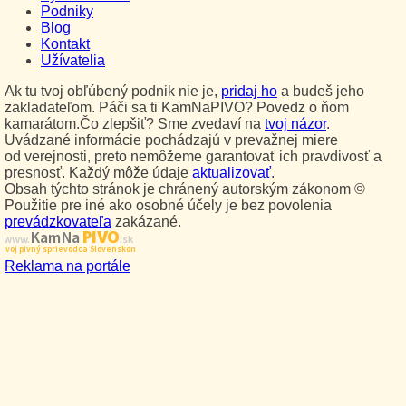
Podniky
Blog
Kontakt
Užívatelia
Ak tu tvoj obľúbený podnik nie je,
pridaj ho
a budeš jeho
zakladateľom. Páči sa ti KamNaPIVO? Povedz o ňom
kamarátom.Čo zlepšiť? Sme zvedaví na
tvoj názor
.
Uvádzané informácie pochádzajú v prevažnej miere
od verejnosti, preto nemôžeme garantovať ich pravdivosť a
presnosť. Každý môže údaje
aktualizovať
.
Obsah týchto stránok je chránený autorským zákonom ©
Použitie pre iné ako osobné účely je bez povolenia
prevádzkovateľa
zakázané.
PIVO
Kam Na
www.
.sk
Tvoj pivný sprievodca Slovenskom
Reklama na portále