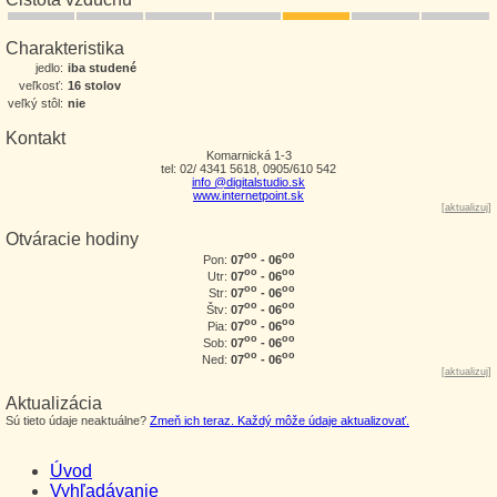
Charakteristika
jedlo:
iba studené
veľkosť:
16 stolov
veľký stôl:
nie
Kontakt
Komarnická 1-3
tel: 02/ 4341 5618, 0905/610 542
info @digitalstudio.sk
www.internetpoint.sk
[
aktualizuj
]
Otváracie hodiny
oo
oo
07
- 06
Pon:
oo
oo
07
- 06
Utr:
oo
oo
07
- 06
Str:
oo
oo
07
- 06
Štv:
oo
oo
07
- 06
Pia:
oo
oo
07
- 06
Sob:
oo
oo
07
- 06
Ned:
[
aktualizuj
]
Aktualizácia
Sú tieto údaje neaktuálne?
Zmeň ich teraz. Každý môže údaje aktualizovať.
Úvod
Vyhľadávanie