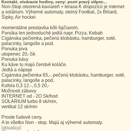
Kontakt, otváracie hodiny, ceny: pozri pravý stĺpec...
Non-Stop otvorená kaviareň + terasa K dispozícii je internet
a solárium. Výherné automaty, stolný Footbal, 2x Biliard,
Šipky, Air hockei
momentálne prestavba kôli fajčiarom.
Ponúka len jednoduché jedlá napr. Pizza, Kebab
Cigánska pečienka, pečenú klobásku, hamburger, soté,
palacinky, langoše a pod.
Ponuka piva
utopenec 20,-Sk
Ponuka kávy
Ku káve tu majú čerstvé koláče.
Jedlá a nápoje
Cigánska pečienka 65,-, pečenú klobásku, hamburger, soté,
palacinky, langoše a pod.
Kofola 0,3 12.-, 0,5 20,-
Možnosti zábavy
INTERNET od - 2O Sk/hod
SOLÁRIUM turbo 8 sk/min,
vertikal 12 sk/min
Proste ľudové ceny.
A to všetko Non - stop. Majú aj výherné automaty.
[
aktualizuj
]