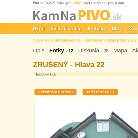
Piatok
7.8.2026 oslavuje
Štefánia
zajtra pozýva na pivo
Oskar
PIVO
Kam Na
.sk
Úvod
Vyhľadávanie
Podniky
Blog
Kon
Slovensko
>
Bratislavský kraj
>
Bratislava
>
Okres Bratislava 2
Opis
Fotky
Diskusia
Mapa
Ak
- 12
- 28
ZRUŠENÝ - Hlava 22
hudobný klub