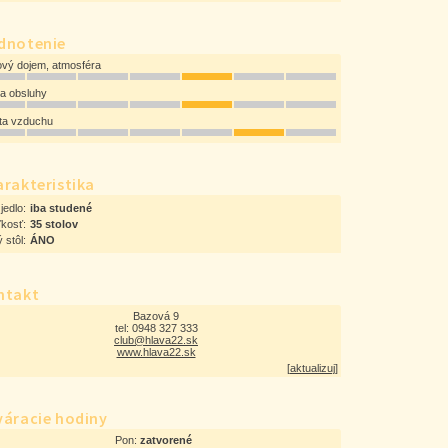
dnotenie
ový dojem, atmosféra
ta obsluhy
ota vzduchu
rakteristika
jedlo:
iba studené
ľkosť:
35 stolov
 stôl:
ÁNO
ntakt
Bazová 9
tel: 0948 327 333
club@hlava22.sk
www.hlava22.sk
[
aktualizuj
]
váracie hodiny
Pon:
zatvorené