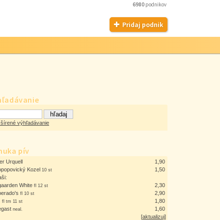
6980
podnikov
Pridaj podnik
hľadávanie
šírené výhľadávanie
nuka pív
er Urquell
1,90
opopovický Kozel
1,50
10 st
aši:
aarden White
2,30
fl 12 st
erado's
2,90
fl 10 st
š
1,80
fl tm 11 st
egast
1,60
neal.
[
aktualizuj
]