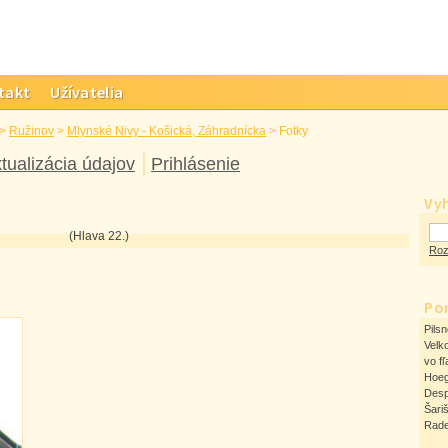
takt
Užívatelia
>
Ružinov
>
Mlynské Nivy - Košická, Záhradnícka
>
Fotky
tualizácia údajov
Prihlásenie
Vy
(Hlava 22.)
Roz
Po
Pilsn
Velk
vo fľ
Hoeg
Desp
Šari
Rad