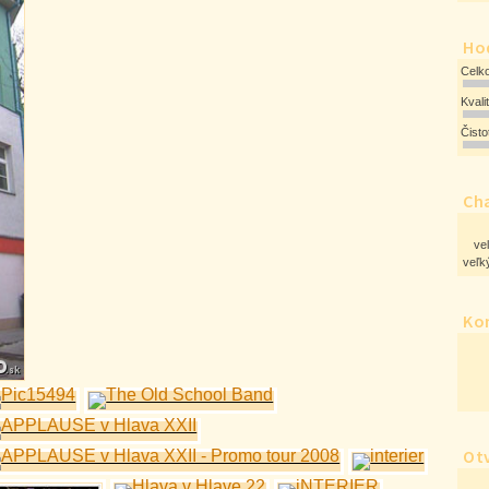
Ho
Celk
Kvali
Čist
Cha
ve
veľký
Ko
Ot