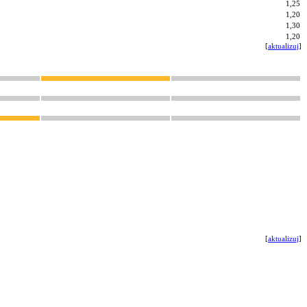
1,25
1,20
1,30
1,20
[
aktualizuj
]
[
aktualizuj
]