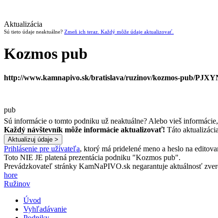
Aktualizácia
Sú tieto údaje neaktuálne?
Zmeň ich teraz. Každý môže údaje aktualizovať.
Kozmos pub
http://www.kamnapivo.sk/bratislava/ruzinov/kozmos-pub/PJXY
pub
Sú informácie o tomto podniku už neaktuálne? Alebo vieš informácie
Každý návštevník môže informácie aktualizovať!
Táto aktualizáci
Prihlásenie pre užívateľa
, ktorý má pridelené meno a heslo na editova
Toto NIE JE platená prezentácia podniku "Kozmos pub".
Prevádzkovateľ stránky KamNaPIVO.sk negarantuje aktuálnosť zverej
hore
Ružinov
Úvod
Vyhľadávanie
Podniky