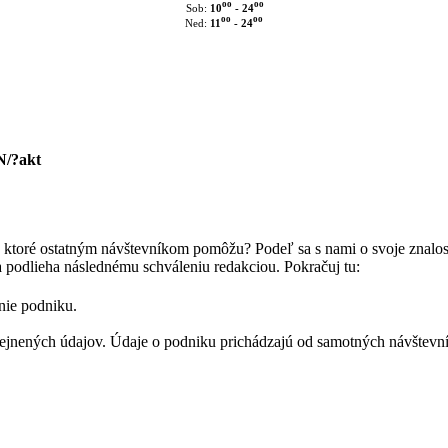
oo
oo
10
- 24
Sob:
oo
oo
11
- 24
Ned:
N/?akt
, ktoré ostatným návštevníkom pomôžu? Podeľ sa s nami o svoje znalos
a podlieha následnému schváleniu redakciou. Pokračuj tu:
nie podniku.
nených údajov. Údaje o podniku prichádzajú od samotných návštevník