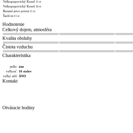
Velkopopovický Kozel
11 st
Velkopopovický Kozel
10 st
Rezané pivo
polotm 11 st
Šariš
tm 11 st
Hodnotenie
Celkový dojem, atmosféra
Kvalita obsluhy
Čistota vzduchu
Charakteristika
jedlo:
áno
veľkosť:
16 stolov
veľký stôl:
ÁNO
Kontakt
Otváracie hodiny