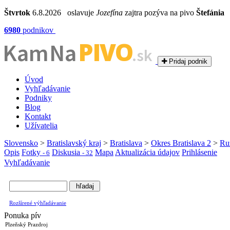
Štvrtok
6.8.2026 oslavuje
Jozefína
zajtra pozýva na pivo
Štefánia
6980
podnikov
PIVO
Kam Na
.sk
Pridaj podnik
Úvod
Vyhľadávanie
Podniky
Blog
Kontakt
Užívatelia
Slovensko
>
Bratislavský kraj
>
Bratislava
>
Okres Bratislava 2
>
Ru
Opis
Fotky
Diskusia
Mapa
Aktualizácia údajov
Prihlásenie
- 6
- 32
Vyhľadávanie
Rozšírené výhľadávanie
Ponuka pív
Plzeňský Prazdroj