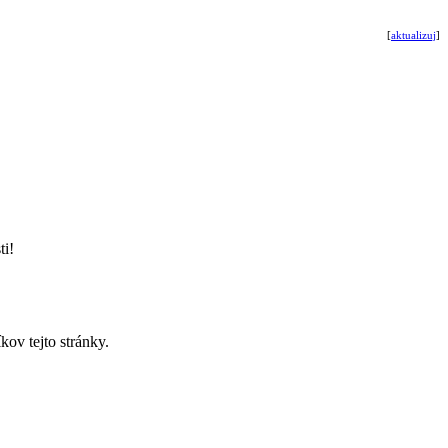
[
aktualizuj
]
ti!
ov tejto stránky.