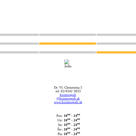
Dr. Vl. Clementisa 5
tel: 02/4342 5833
kozmospub
@kozmospub.sk
www.kozmospub.sk
oo
oo
10
- 24
Pon:
oo
oo
10
- 24
Utr:
oo
oo
10
- 24
Str:
oo
oo
10
- 24
Štv:
oo
oo
10
- 24
Pia: