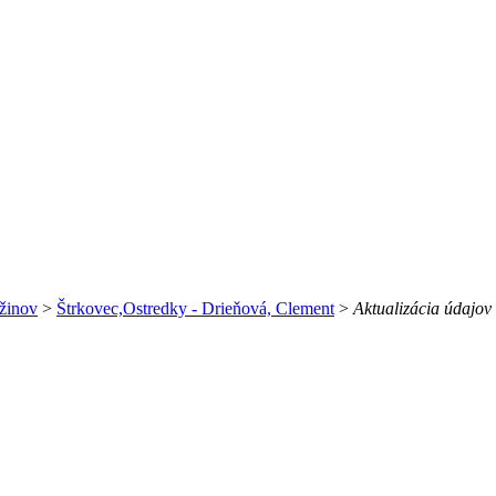
žinov
>
Štrkovec,Ostredky - Drieňová, Clement
>
Aktualizácia údajov