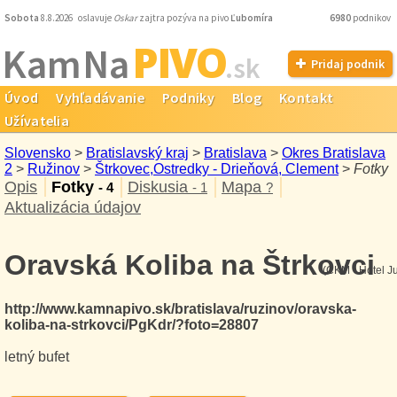
Sobota
8.8.2026 oslavuje
Oskar
zajtra pozýva na pivo
Ľubomíra
6980
podnikov
PIVO
Kam Na
.sk
Pridaj podnik
Úvod
Vyhľadávanie
Podniky
Blog
Kontakt
Užívatelia
Slovensko
>
Bratislavský kraj
>
Bratislava
>
Okres Bratislava
2
>
Ružinov
>
Štrkovec,Ostredky - Drieňová, Clement
>
Fotky
Opis
Fotky
Diskusia
Mapa
- 4
- 1
?
Aktualizácia údajov
Oravská Koliba na Štrkovci
(CKM - Hotel Ju
http://www.kamnapivo.sk/bratislava/ruzinov/oravska-
koliba-na-strkovci/PgKdr/?foto=28807
letný bufet