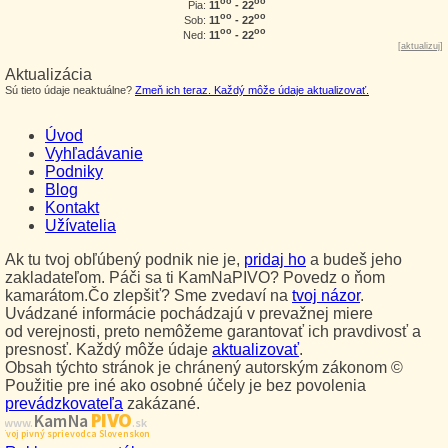
oo
oo
11
- 22
Pia:
oo
oo
11
- 22
Sob:
oo
oo
11
- 22
Ned:
[
aktualizuj
]
Aktualizácia
Sú tieto údaje neaktuálne?
Zmeň ich teraz. Každý môže údaje aktualizovať.
Úvod
Vyhľadávanie
Podniky
Blog
Kontakt
Užívatelia
Ak tu tvoj obľúbený podnik nie je,
pridaj ho
a budeš jeho
zakladateľom. Páči sa ti KamNaPIVO? Povedz o ňom
kamarátom.Čo zlepšiť? Sme zvedaví na
tvoj názor
.
Uvádzané informácie pochádzajú v prevažnej miere
od verejnosti, preto nemôžeme garantovať ich pravdivosť a
presnosť. Každý môže údaje
aktualizovať
.
Obsah týchto stránok je chránený autorským zákonom ©
Použitie pre iné ako osobné účely je bez povolenia
prevádzkovateľa
zakázané.
PIVO
Kam Na
www.
.sk
Tvoj pivný sprievodca Slovenskom