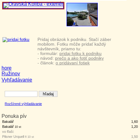
Pridaj obrázok k podniku. Stačí záber
mobilom. Fotku môže pridať každý
návštevník, priamo tu:
- formulár:
pridaj fotku k podniku
- návod:
prečo a ako fotiť podniky
- článok:
o pridávaní fotiek
hore
Ružinov
Vyhľadávanie
Rozšírené výhľadávanie
Ponuka pív
Bakalář
1,60
Bakalář
1,20
10 st
vo fľaši:
Pilsner Urquell
1,50
fl 10 st