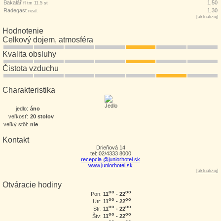
Bakalář
1,50
fl tm 11.5 st
Radegast
1,30
neal.
[
aktualizuj
]
Hodnotenie
Celkový dojem, atmosféra
Kvalita obsluhy
Čistota vzduchu
Charakteristika
jedlo:
áno
veľkosť:
20 stolov
veľký stôl:
nie
Kontakt
Drieňová 14
tel: 02/4333 8000
recepcia @juniorhotel.sk
www.juniorhotel.sk
[
aktualizuj
]
Otváracie hodiny
oo
oo
11
- 22
Pon:
oo
oo
11
- 22
Utr:
oo
oo
11
- 22
Str:
oo
oo
11
- 22
Štv: