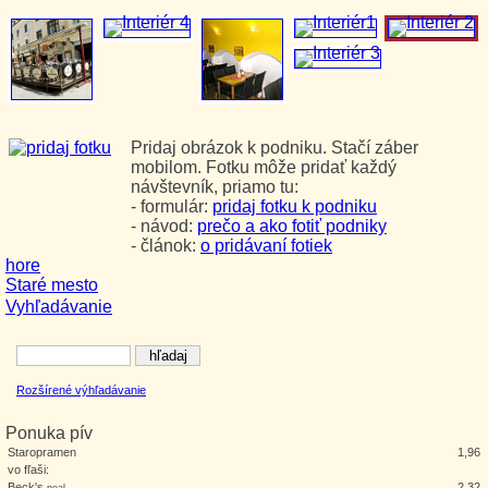
Pridaj obrázok k podniku. Stačí záber
mobilom. Fotku môže pridať každý
návštevník, priamo tu:
- formulár:
pridaj fotku k podniku
- návod:
prečo a ako fotiť podniky
- článok:
o pridávaní fotiek
hore
Staré mesto
Vyhľadávanie
Rozšírené výhľadávanie
Ponuka pív
Staropramen
1,96
vo fľaši:
Beck's
2,32
neal.