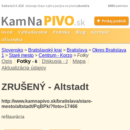
Sobota
8.8.2026 oslavuje
Oskar
zajtra pozýva na pivo
Ľubomíra
6980
podnikov
PIVO
Kam Na
.sk
Pridaj podnik
Úvod
Vyhľadávanie
Podniky
Blog
Kontakt
Užívatelia
Slovensko
>
Bratislavský kraj
>
Bratislava
>
Okres Bratislava
1
>
Staré mesto
>
Centrum - Korzo
>
Fotky
Opis
Fotky
Diskusia
Mapa
- 6
- 2
Aktualizácia údajov
ZRUŠENÝ - Altstadt
http://www.kamnapivo.sk/bratislava/stare-
mesto/altstadt/PqBPk/?foto=17466
reštaurácia