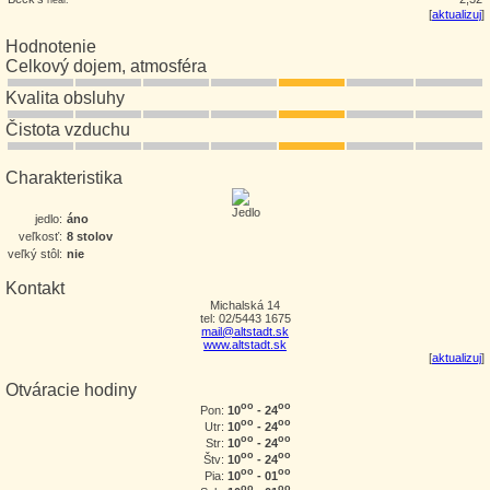
[
aktualizuj
]
Hodnotenie
Celkový dojem, atmosféra
Kvalita obsluhy
Čistota vzduchu
Charakteristika
jedlo:
áno
veľkosť:
8 stolov
veľký stôl:
nie
Kontakt
Michalská 14
tel: 02/5443 1675
mail@altstadt.sk
www.altstadt.sk
[
aktualizuj
]
Otváracie hodiny
oo
oo
10
- 24
Pon:
oo
oo
10
- 24
Utr:
oo
oo
10
- 24
Str:
oo
oo
10
- 24
Štv:
oo
oo
10
- 01
Pia:
oo
oo