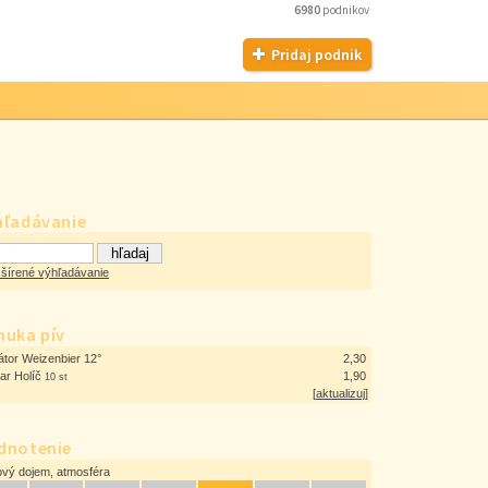
6980
podnikov
Pridaj podnik
hľadávanie
šírené výhľadávanie
nuka pív
átor Weizenbier 12°
2,30
r Holíč
1,90
10 st
[
aktualizuj
]
dnotenie
ový dojem, atmosféra