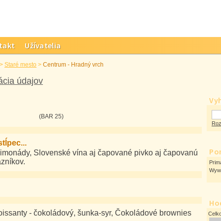
takt
Užívatelia
>
Staré mesto
>
Centrum - Hradný vrch
ácia údajov
Vy
(BAR 25)
Roz
tĺpec...
Po
, limonády, Slovenské vína aj čapované pivko aj čapovanú
azníkov.
Prim
Wywa
Ho
issanty - čokoládový, šunka-syr, Čokoládové brownies
Celk