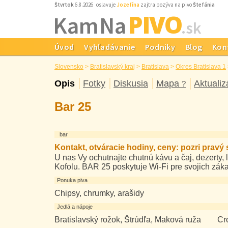
Štvrtok
6.8.2026 oslavuje
Jozefína
zajtra pozýva na pivo
Štefánia
PIVO
Kam Na
.sk
Úvod
Vyhľadávanie
Podniky
Blog
Kon
Slovensko
>
Bratislavský kraj
>
Bratislava
>
Okres Bratislava 1
Opis
Fotky
Diskusia
Mapa
Aktualiz
?
Bar 25
bar
Kontakt, otváracie hodiny, ceny: pozri pravý s
U nas Vy ochutnajte chutnú kávu a čaj, dezerty
Kofolu. BAR 25 poskytuje Wi-Fi pre svojich zák
Ponuka piva
Chipsy, chrumky, arašidy
Jedlá a nápoje
Bratislavský rožok, Štrúdľa, Maková ruža Cro