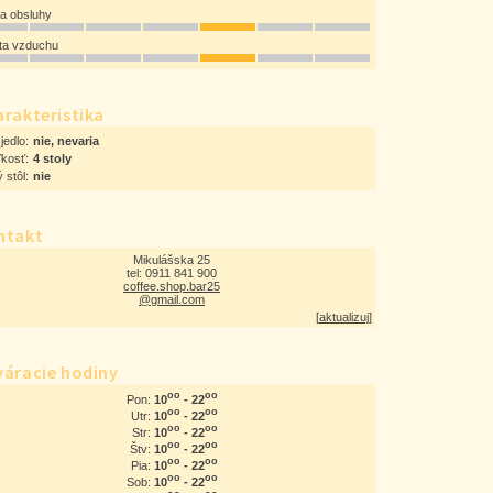
ta obsluhy
ota vzduchu
rakteristika
jedlo:
nie, nevaria
ľkosť:
4 stoly
 stôl:
nie
ntakt
Mikulášska 25
tel: 0911 841 900
coffee.shop.bar25
@gmail.com
[
aktualizuj
]
váracie hodiny
oo
oo
10
- 22
Pon:
oo
oo
10
- 22
Utr:
oo
oo
10
- 22
Str:
oo
oo
10
- 22
Štv:
oo
oo
10
- 22
Pia:
oo
oo
10
- 22
Sob: