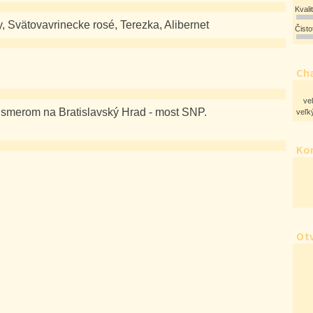
Kvali
y, Svätovavrinecke rosé, Terezka, Alibernet
Čist
Cha
ve
 smerom na Bratislavský Hrad - most SNP.
veľký
Ko
Ot