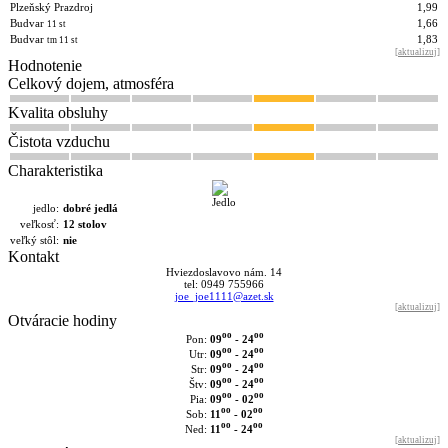
Plzeňský Prazdroj
1,99
Budvar
1,66
11 st
Budvar
1,83
tm 11 st
[
aktualizuj
]
Hodnotenie
Celkový dojem, atmosféra
Kvalita obsluhy
Čistota vzduchu
Charakteristika
jedlo:
dobré jedlá
veľkosť:
12 stolov
veľký stôl:
nie
Kontakt
Hviezdoslavovo nám. 14
tel: 0949 755966
joe_joe1111@azet.sk
[
aktualizuj
]
Otváracie hodiny
oo
oo
09
- 24
Pon:
oo
oo
09
- 24
Utr:
oo
oo
09
- 24
Str:
oo
oo
09
- 24
Štv:
oo
oo
09
- 02
Pia:
oo
oo
11
- 02
Sob:
oo
oo
11
- 24
Ned:
[
aktualizuj
]