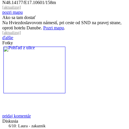
N48.14177/E17.10601/158m
[
aktualizuj
]
pozri mapu
Ako sa tam dostať
Na Hviezdoslavovom námestí, pri ceste od SND na pravej strane,
oproti hotelu Danube.
Pozri mapu
.
[
aktualizuj
]
ďalšie
Fotky
pridaj komentár
Diskusia
6/10: Laura - zakaznik