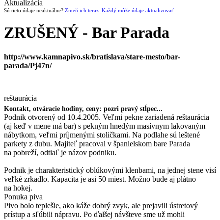
Aktualizácia
Sú tieto údaje neaktuálne?
Zmeň ich teraz. Každý môže údaje aktualizovať.
ZRUŠENÝ - Bar Parada
http://www.kamnapivo.sk/bratislava/stare-mesto/bar-
parada/Pj47n/
reštaurácia
Kontakt, otváracie hodiny, ceny: pozri pravý stĺpec...
Podnik otvorený od 10.4.2005. Veľmi pekne zariadená reštaurácia
(aj keď v mene má bar) s pekným hnedým masívnym lakovaným
nábytkom, veľmi príjmenými stoličkami. Na podlahe sú leštené
parkety z dubu. Majiteľ pracoval v španielskom bare Parada
na pobreží, odtiaľ je názov podniku.
Podnik je charakteristický oblúkovými klenbami, na jednej stene visí
veľké zrkadlo. Kapacita je asi 50 miest. Možno bude aj plátno
na hokej.
Ponuka piva
Pivo bolo teplešie, ako káže dobrý zvyk, ale prejavili ústretový
prístup a sľúbili nápravu. Po ďalšej návšteve sme už mohli