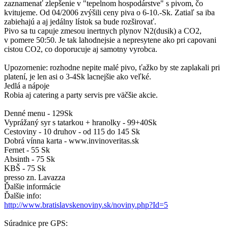
zaznamenať zlepšenie v "tepelnom hospodárstve" s pivom, čo
kvitujeme. Od 04/2006 zvýšili ceny piva o 6-10.-Sk. Zatiaľ sa iba
zabiehajú a aj jedálny lístok sa bude rozširovať.
Pivo sa tu capuje zmesou inertnych plynov N2(dusik) a CO2,
v pomere 50:50. Je tak lahodnejsie a nepresytene ako pri capovani
cistou CO2, co doporucuje aj samotny vyrobca.
Upozornenie: rozhodne nepite malé pivo, ťažko by ste zaplakali pri
platení, je len asi o 3-4Sk lacnejšie ako veľké.
Jedlá a nápoje
Robia aj catering a party servis pre väčšie akcie.
Denné menu - 129Sk
Vyprážaný syr s tatarkou + hranolky - 99+40Sk
Cestoviny - 10 druhov - od 115 do 145 Sk
Dobrá vínna karta - www.invinoveritas.sk
Fernet - 55 Sk
Absinth - 75 Sk
KBŠ - 75 Sk
presso zn. Lavazza
Ďalšie informácie
Ďalšie info:
http://www.bratislavskenoviny.sk/noviny.php?Id=5
Súradnice pre GPS: