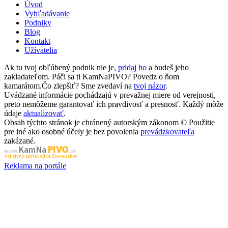
Úvod
Vyhľadávanie
Podniky
Blog
Kontakt
Užívatelia
Ak tu tvoj obľúbený podnik nie je,
pridaj ho
a budeš jeho
zakladateľom. Páči sa ti KamNaPIVO? Povedz o ňom
kamarátom.Čo zlepšiť? Sme zvedaví na
tvoj názor
.
Uvádzané informácie pochádzajú v prevažnej miere od verejnosti,
preto nemôžeme garantovať ich pravdivosť a presnosť. Každý môže
údaje
aktualizovať
.
Obsah týchto stránok je chránený autorským zákonom © Použitie
pre iné ako osobné účely je bez povolenia
prevádzkovateľa
zakázané.
PIVO
Kam Na
www.
.sk
Tvoj pivný sprievodca Slovenskom
Reklama na portále