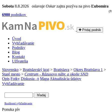
Sobota
8.8.2026 oslavuje
Oskar
zajtra pozýva na pivo
Ľubomíra
(P
6980
podnikov
PIVO
Kam Na
.sk
Pridaj podnik
Úvod
Vyhľadávanie
Podniky
Blog
Kontakt
Užívatelia
Slovensko
>
Bratislavský kraj
>
Bratislava
>
Okres Bratislava 1
>
Staré mesto
>
Centrum - Rázusovo nábr. a okolie SND
Opis
Fotky
Diskusia
Mapa
Aktualizácia údajov
- 8
Vyhľadávanie
Rozšírené výhľadávanie
Ponuka pív