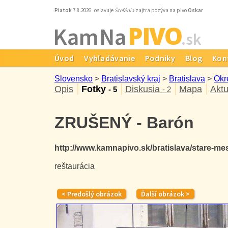
Piatok
7.8.2026 oslavuje
Štefánia
zajtra pozýva na pivo
Oskar
PIVO
Kam Na
.sk
Úvod
Vyhľadávanie
Podniky
Blog
Kon
Slovensko
>
Bratislavský kraj
>
Bratislava
>
Okr
Opis
Fotky
Diskusia
Mapa
Aktu
- 5
- 2
ZRUŠENÝ - Barón
http://www.kamnapivo.sk/bratislava/stare-m
reštaurácia