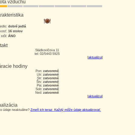
tota vzduchu
akteristika
jedlo:
dobré jedlá
kosť:
16 stolov
 stôl:
ÁNO
takt
Sládkovičova 11
tel: 02/5443 5925
[
aktualizuj
]
áracie hodiny
Pon:
zatvorené
Utr:
zatvorené
Str:
zatvorené
Štv:
zatvorené
Pia:
zatvorené
Sob:
zatvorené
Ned:
zatvorené
[
aktualizuj
]
alizácia
eto údaje neaktuálne?
Zmeň ich teraz. Každý môže údaje aktualizovať.