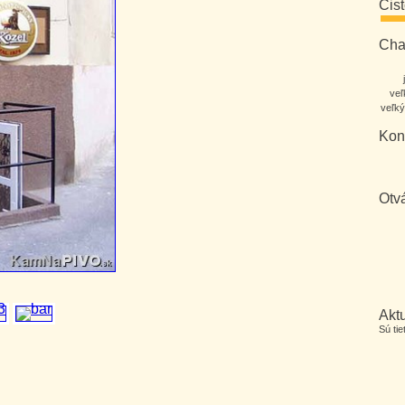
Čis
Char
veľ
veľký
Kon
Otv
Aktu
Sú ti