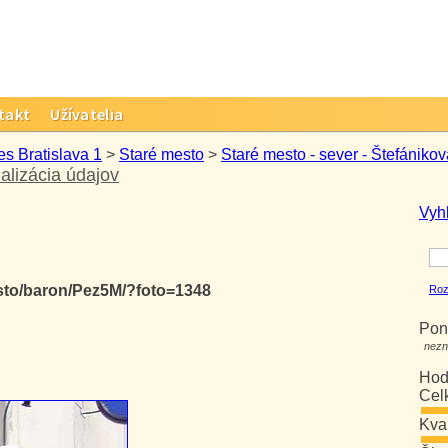
takt
Užívatelia
es Bratislava 1
>
Staré mesto
>
Staré mesto - sever - Štefánikov
alizácia údajov
Vyh
esto/baron/Pez5M/?foto=1348
Roz
Pon
nezn
Hod
Cel
Kva