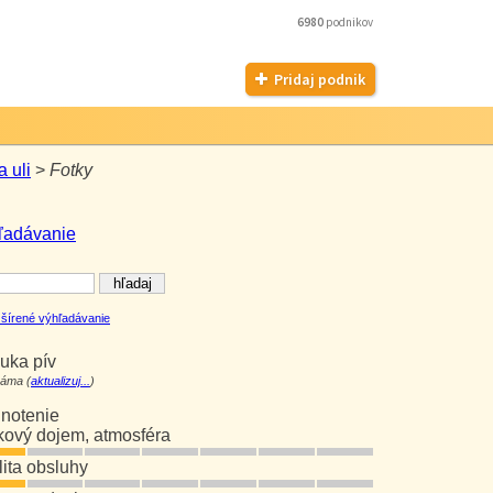
6980
podnikov
Pridaj podnik
a uli
>
Fotky
ľadávanie
šírené výhľadávanie
uka pív
áma (
aktualizuj...
)
notenie
kový dojem, atmosféra
lita obsluhy