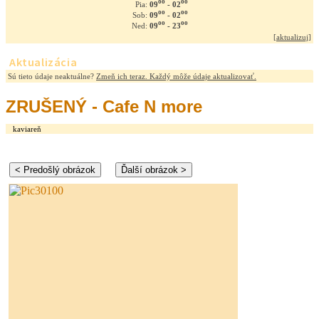
oo
oo
09
- 02
Pia:
oo
oo
09
- 02
Sob:
oo
oo
09
- 23
Ned:
[
aktualizuj
]
Aktualizácia
Sú tieto údaje neaktuálne?
Zmeň ich teraz. Každý môže údaje aktualizovať.
ZRUŠENÝ - Cafe N more
kaviareň