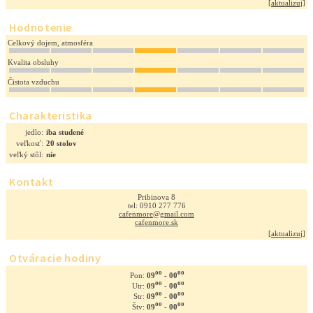
[
aktualizuj
]
Hodnotenie
Celkový dojem, atmosféra
Kvalita obsluhy
Čistota vzduchu
Charakteristika
jedlo:
iba studené
veľkosť:
20 stolov
veľký stôl:
nie
Kontakt
Pribinova 8
tel: 0910 277 776
cafenmore@gmail.com
cafenmore.sk
[
aktualizuj
]
Otváracie hodiny
oo
oo
09
- 00
Pon:
oo
oo
09
- 00
Utr:
oo
oo
09
- 00
Str:
oo
oo
09
- 00
Štv: