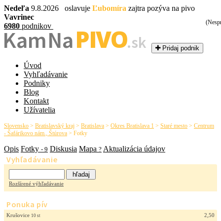
Nedeľa
9.8.2026 oslavuje
Ľubomíra
zajtra pozýva na pivo
Vavrinec
(Nesp
6980
podnikov
PIVO
Kam Na
.sk
Pridaj podnik
Úvod
Vyhľadávanie
Podniky
Blog
Kontakt
Užívatelia
Slovensko
>
Bratislavský kraj
>
Bratislava
>
Okres Bratislava 1
>
Staré mesto
>
Centrum
- Šafárikovo nám., Štúrova
>
Fotky
Opis
Fotky
Diskusia
Mapa
Aktualizácia údajov
- 9
?
Vyhľadávanie
Rozšírené výhľadávanie
Ponuka pív
Krušovice
2,50
10 st