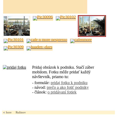
Pridaj obrázok k podniku. Stačí záber
mobilom. Fotku môže pridať každý
návštevník, priamo tu:
- formulár:
pridaj fotku k podniku
- návod:
prečo a ako fotiť podniky
- článok:
o pridávaní fotiek
hore
Ružinov