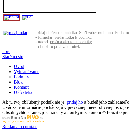
Pridaj obrázok k podniku. Stačí záber mobilom. Fotku m
- formulár:
pridaj fotku k podniku
- návod:
prečo a ako fotiť podniky
- článok:
o pridávaní fotiek
hore
Staré mesto
Úvod
Vyhľadávanie
Podniky
Blog
Kontakt
Užívatelia
Ak tu tvoj obľúbený podnik nie je,
pridaj ho
a budeš jeho zakladate
Uvádzané informácie pochádzajú v prevažnej miere od verejnosti, p
Obsah týchto stránok je chránený autorským zákonom © Použitie pre 
PIVO
Kam Na
www.
.sk
Tvoj pivný sprievodca Slovenskom
Reklama na portále