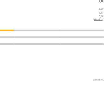
1,10
2,29
1,13
0,86
[
aktualizuj
]
[
aktualizuj
]