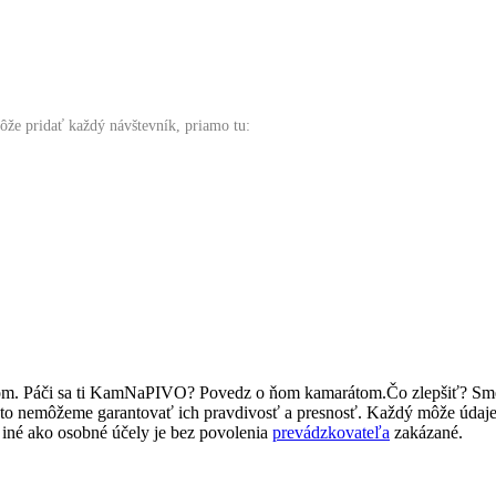
ôže pridať každý návštevník, priamo tu:
ľom. Páči sa ti KamNaPIVO? Povedz o ňom kamarátom.Čo zlepšiť? Sm
reto nemôžeme garantovať ich pravdivosť a presnosť. Každý môže údaj
iné ako osobné účely je bez povolenia
prevádzkovateľa
zakázané.