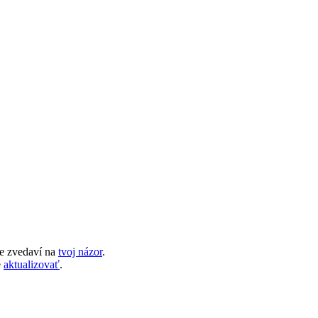
e zvedaví na
tvoj názor
.
e
aktualizovať
.