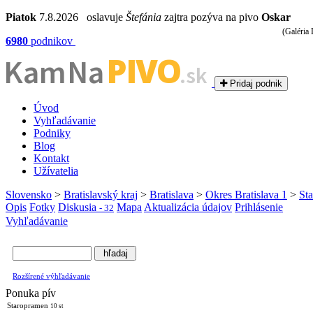
Piatok
7.8.2026 oslavuje
Štefánia
zajtra pozýva na pivo
Oskar
(Galéria
6980
podnikov
PIVO
Kam Na
.sk
Pridaj podnik
Úvod
Vyhľadávanie
Podniky
Blog
Kontakt
Užívatelia
Slovensko
>
Bratislavský kraj
>
Bratislava
>
Okres Bratislava 1
>
Sta
Opis
Fotky
Diskusia
Mapa
Aktualizácia údajov
Prihlásenie
- 32
Vyhľadávanie
Rozšírené výhľadávanie
Ponuka pív
Staropramen
10 st