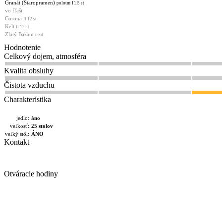
Granát (Staropramen)
polotm 11.5 st
vo fľaši:
Corona
fl 12 st
Kelt
fl 12 st
Zlatý Bažant
neal.
Hodnotenie
Celkový dojem, atmosféra
Kvalita obsluhy
Čistota vzduchu
Charakteristika
jedlo:
áno
veľkosť:
25 stolov
veľký stôl:
ÁNO
Kontakt
Otváracie hodiny