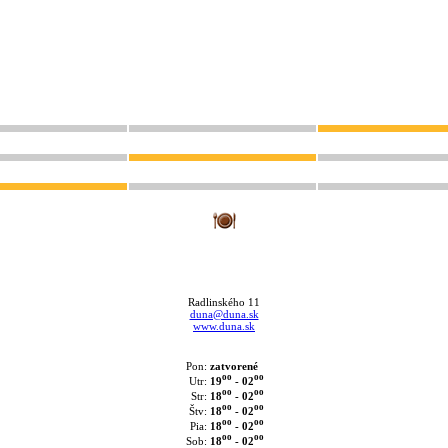
Radlinského 11
duna@duna.sk
www.duna.sk
Pon:
zatvorené
oo
oo
19
- 02
Utr:
oo
oo
18
- 02
Str:
oo
oo
18
- 02
Štv:
oo
oo
18
- 02
Pia:
oo
oo
18
- 02
Sob: