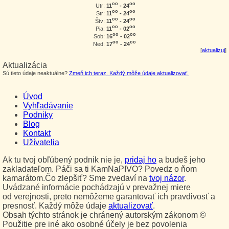
oo
oo
11
- 24
Utr:
oo
oo
11
- 24
Str:
oo
oo
11
- 24
Štv:
oo
oo
11
- 02
Pia:
oo
oo
16
- 02
Sob:
oo
oo
17
- 24
Ned:
[
aktualizuj
]
Aktualizácia
Sú tieto údaje neaktuálne?
Zmeň ich teraz. Každý môže údaje aktualizovať.
Úvod
Vyhľadávanie
Podniky
Blog
Kontakt
Užívatelia
Ak tu tvoj obľúbený podnik nie je,
pridaj ho
a budeš jeho
zakladateľom. Páči sa ti KamNaPIVO? Povedz o ňom
kamarátom.Čo zlepšiť? Sme zvedaví na
tvoj názor
.
Uvádzané informácie pochádzajú v prevažnej miere
od verejnosti, preto nemôžeme garantovať ich pravdivosť a
presnosť. Každý môže údaje
aktualizovať
.
Obsah týchto stránok je chránený autorským zákonom ©
Použitie pre iné ako osobné účely je bez povolenia