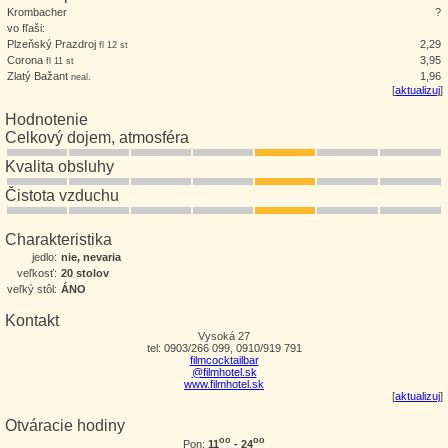
Krombacher
?
vo fľaši:
Plzeňský Prazdroj
2,29
fl 12 st
Corona
3,95
fl 11 st
Zlatý Bažant
1,96
neal.
[
aktualizuj
]
Hodnotenie
Celkový dojem, atmosféra
Kvalita obsluhy
Čistota vzduchu
Charakteristika
jedlo:
nie, nevaria
veľkosť:
20 stolov
veľký stôl:
ÁNO
Kontakt
Vysoká 27
tel: 0903/266 099, 0910/919 791
filmcocktailbar
@filmhotel.sk
www.filmhotel.sk
[
aktualizuj
]
Otváracie hodiny
oo
oo
11
- 24
Pon: