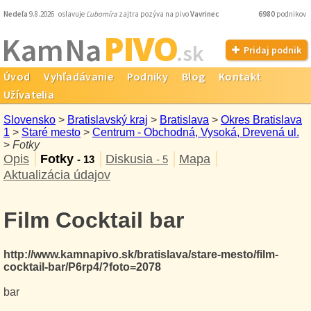
Nedeľa
9.8.2026 oslavuje
Ľubomíra
zajtra pozýva na pivo
Vavrinec
6980
podnikov
PIVO
Kam Na
.sk
Pridaj podnik
Úvod
Vyhľadávanie
Podniky
Blog
Kontakt
Užívatelia
Slovensko
>
Bratislavský kraj
>
Bratislava
>
Okres Bratislava
1
>
Staré mesto
>
Centrum - Obchodná, Vysoká, Drevená ul.
>
Fotky
Opis
Fotky
Diskusia
Mapa
- 13
- 5
Aktualizácia údajov
Film Cocktail bar
http://www.kamnapivo.sk/bratislava/stare-mesto/film-
cocktail-bar/P6rp4/?foto=2078
bar