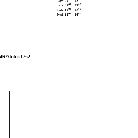
09
- 02
Štv:
oo
oo
09
- 02
Pia:
oo
oo
10
- 02
Sob:
oo
oo
12
- 24
Ned:
54R/?foto=1762