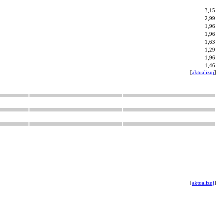
3,15
2,99
1,96
1,96
1,63
1,29
1,96
1,46
[
aktualizuj
]
[
aktualizuj
]