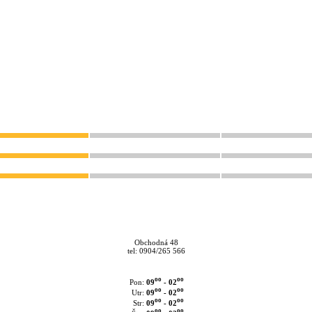
Obchodná 48
tel: 0904/265 566
oo
oo
09
- 02
Pon:
oo
oo
09
- 02
Utr:
oo
oo
09
- 02
Str:
oo
oo