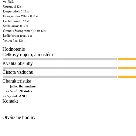
vo fľaši:
Corona
fl 12 st
Desperado's
fl 12 st
Hoegaarden White
fl 12 st
Leffe blond
fl 12 st
Stella artois
fl 12 st
Granát (Staropramen)
fl tm 12 st
Leffe bruin
fl tm 12 st
Velvet
fl tm 12 st
Hodnotenie
Celkový dojem, atmosféra
Kvalita obsluhy
Čistota vzduchu
Charakteristika
jedlo:
iba studené
veľkosť:
20 stolov
veľký stôl:
ÁNO
Kontakt
Otváracie hodiny