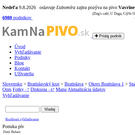
Nedeľa
9.8.2026 oslavuje
Ľubomíra
zajtra pozýva na pivo
Vavrine
(Dag's café, U Daga, C@fe O
6980
podnikov
PIVO
Kam Na
.sk
Pridaj podnik
Úvod
Vyhľadávanie
Podniky
Blog
Kontakt
Užívatelia
Slovensko
>
Bratislavský kraj
>
Bratislava
>
Okres Bratislava 1
>
Sta
Opis
Fotky
Diskusia
Mapa
Aktualizácia údajov
- 7
- 47
Vyhľadávanie
Rozšírené výhľadávanie
Ponuka pív
Zlatý Bažant