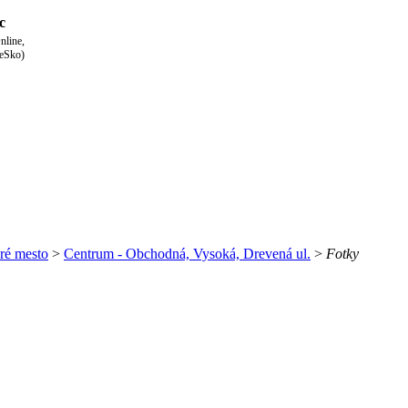
c
nline,
eSko)
ré mesto
>
Centrum - Obchodná, Vysoká, Drevená ul.
>
Fotky