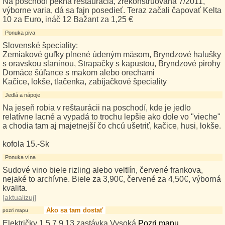
Na poschodí pekná reštaurácia, zrekonštruovaná 7/2011,
výborne varia, dá sa fajn posedieť. Teraz začali čapovať Kelta
10 za Euro, ináč 12 Bažant za 1,25 €
Ponuka piva
Slovenské špeciality:
Zemiakové guľky plnené údeným mäsom, Bryndzové halušky
s oravskou slaninou, Strapačky s kapustou, Bryndzové pirohy
Domáce šúľance s makom alebo orechami
Kačice, lokše, tlačenka, zabíjačkové špeciality
Jedlá a nápoje
Na jeseň robia v reštaurácii na poschodí, kde je jedlo
relatívne lacné a vypadá to trochu lepšie ako dole vo "vieche"
a chodia tam aj majetnejší čo chcú ušetriť, kačice, husi, lokše.
kofola 15.-Sk
Ponuka vína
Sudové vino biele rizling alebo veltlín, červené frankova,
nejaké to archívne. Biele za 3,90€, červené za 4,50€, výborná
kvalita.
[
aktualizuj
]
Ako sa tam dostať
pozri mapu
Električky 1,5,7,9,13 zastávka Vysoká
Pozri mapu
.