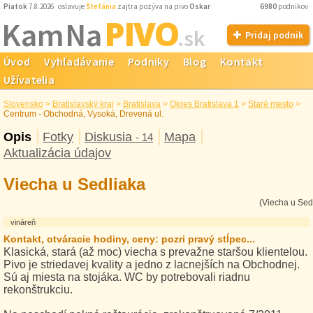
Piatok
7.8.2026 oslavuje
Štefánia
zajtra pozýva na pivo
Oskar
6980
podnikov
PIVO
Kam Na
.sk
Pridaj podnik
Úvod
Vyhľadávanie
Podniky
Blog
Kontakt
Užívatelia
Slovensko
>
Bratislavský kraj
>
Bratislava
>
Okres Bratislava 1
>
Staré mesto
>
Centrum - Obchodná, Vysoká, Drevená ul.
Opis
Fotky
Diskusia
Mapa
- 14
Aktualizácia údajov
Viecha u Sedliaka
(Viecha u Sed
vináreň
Kontakt, otváracie hodiny, ceny: pozri pravý stĺpec...
Klasická, stará (až moc) viecha s prevažne staršou klientelou.
Pivo je striedavej kvality a jedno z lacnejších na Obchodnej.
Sú aj miesta na stojáka. WC by potrebovali riadnu
rekonštrukciu.