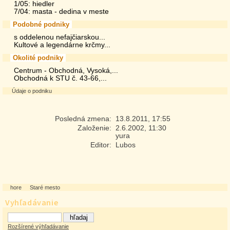
1/05: hiedler
7/04: masta - dedina v meste
Podobné podniky
s oddelenou nefajčiarskou...
Kultové a legendárne krčmy...
Okolité podniky
Centrum - Obchodná, Vysoká,...
Obchodná k STU č. 43-66,...
Údaje o podniku
Posledná zmena:
13.8.2011, 17:55
Založenie:
2.6.2002, 11:30
yura
Editor:
Lubos
hore
Staré mesto
Vyhľadávanie
Rozšírené výhľadávanie