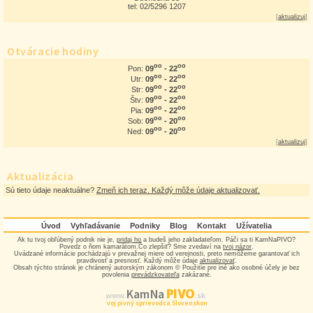
tel: 02/5296 1207
[
aktualizuj
]
Otváracie hodiny
oo
oo
09
- 22
Pon:
oo
oo
09
- 22
Utr:
oo
oo
09
- 22
Str:
oo
oo
09
- 22
Štv:
oo
oo
09
- 22
Pia:
oo
oo
09
- 20
Sob:
oo
oo
09
- 20
Ned:
[
aktualizuj
]
Aktualizácia
Sú tieto údaje neaktuálne?
Zmeň ich teraz. Každý môže údaje aktualizovať.
Úvod
Vyhľadávanie
Podniky
Blog
Kontakt
Užívatelia
Ak tu tvoj obľúbený podnik nie je,
pridaj ho
a budeš jeho zakladateľom. Páči sa ti KamNaPIVO?
Povedz o ňom kamarátom.Čo zlepšiť? Sme zvedaví na
tvoj názor
.
Uvádzané informácie pochádzajú v prevažnej miere od verejnosti, preto nemôžeme garantovať ich
pravdivosť a presnosť. Každý môže údaje
aktualizovať
.
Obsah týchto stránok je chránený autorským zákonom © Použitie pre iné ako osobné účely je bez
povolenia
prevádzkovateľa
zakázané.
PIVO
Kam Na
www.
.sk
Tvoj pivný sprievodca Slovenskom