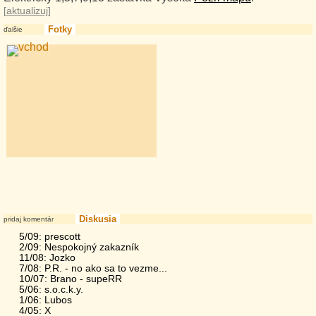
[
aktualizuj
]
Fotky
ďalšie
Diskusia
pridaj komentár
5/09: prescott
2/09: Nespokojný zakazník
11/08: Jozko
7/08: P.R. - no ako sa to vezme...
10/07: Brano - supeRR
5/06: s.o.c.k.y.
1/06: Lubos
4/05: X