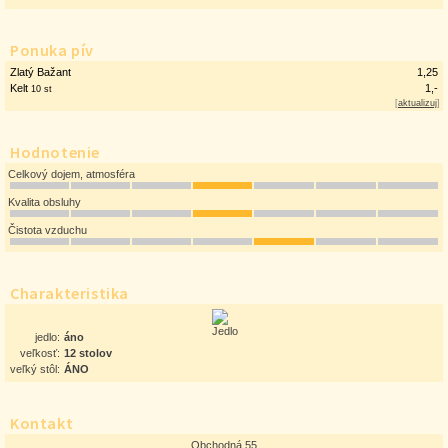
Ponuka pív
Zlatý Bažant
1,25
Kelt
1,-
10 st
[
aktualizuj
]
Hodnotenie
Celkový dojem, atmosféra
Kvalita obsluhy
Čistota vzduchu
Charakteristika
jedlo:
áno
veľkosť:
12 stolov
veľký stôl:
ÁNO
Kontakt
Obchodná 55