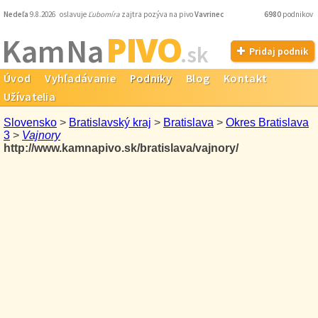
Nedeľa
9.8.2026 oslavuje
Ľubomíra
zajtra pozýva na pivo
Vavrinec
6980
podnikov
PIVO
Kam Na
.sk
Pridaj podnik
Úvod
Vyhľadávanie
Podniky
Blog
Kontakt
Užívatelia
Slovensko
>
Bratislavský kraj
>
Bratislava
>
Okres Bratislava
3
>
Vajnory
http://www.kamnapivo.sk/bratislava/vajnory/