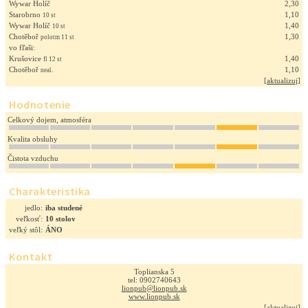
Wywar Holíč
2,30
Starobrno
1,10
10 st
Wywar Holíč
1,40
10 st
Chotěboř
1,30
polotm 11 st
vo fľaši:
Krušovice
1,40
fl 12 st
Chotěboř
1,10
neal.
[
aktualizuj
]
Hodnotenie
Celkový dojem, atmosféra
Kvalita obsluhy
Čistota vzduchu
Charakteristika
jedlo:
iba studené
veľkosť:
10 stolov
veľký stôl:
ÁNO
Kontakt
Toplianska 5
tel: 0902740643
lionpub@lionpub.sk
www.lionpub.sk
[
aktualizuj
]