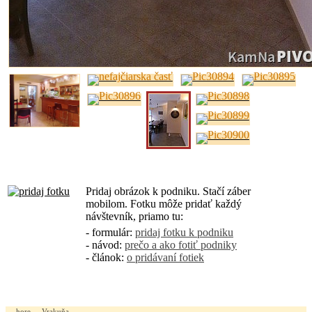
Pridaj obrázok k podniku. Stačí záber
mobilom. Fotku môže pridať každý
návštevník, priamo tu:
- formulár:
pridaj fotku k podniku
- návod:
prečo a ako fotiť podniky
- článok:
o pridávaní fotiek
hore
Vrakuňa