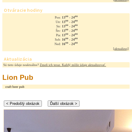
Otváracie hodiny
oo
oo
13
- 24
Pon:
oo
oo
13
- 24
Utr:
oo
oo
13
- 24
Str:
oo
oo
13
- 24
Štv:
oo
oo
13
- 24
Pia:
oo
oo
16
- 24
Sob:
oo
oo
16
- 24
Ned:
[
aktualizuj
]
Aktualizácia
Sú tieto údaje neaktuálne?
Zmeň ich teraz. Každý môže údaje aktualizovať.
Lion Pub
craft beer pub