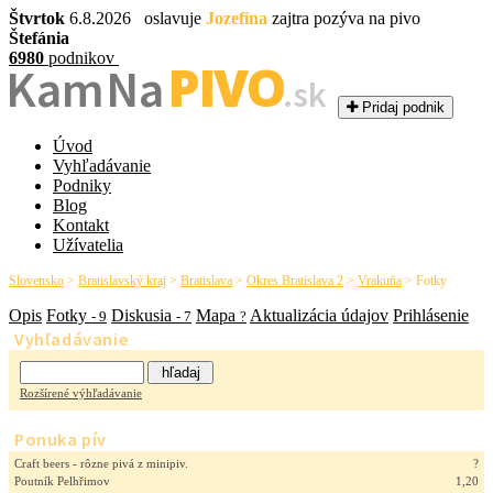
Štvrtok
6.8.2026 oslavuje
Jozefína
zajtra pozýva na pivo
Štefánia
6980
podnikov
PIVO
Kam Na
.sk
Pridaj podnik
Úvod
Vyhľadávanie
Podniky
Blog
Kontakt
Užívatelia
Slovensko
>
Bratislavský kraj
>
Bratislava
>
Okres Bratislava 2
>
Vrakuňa
>
Fotky
Opis
Fotky
Diskusia
Mapa
Aktualizácia údajov
Prihlásenie
- 9
- 7
?
Vyhľadávanie
Rozšírené výhľadávanie
Ponuka pív
Craft beers - rôzne pivá z minipiv.
?
Poutník Pelhřimov
1,20