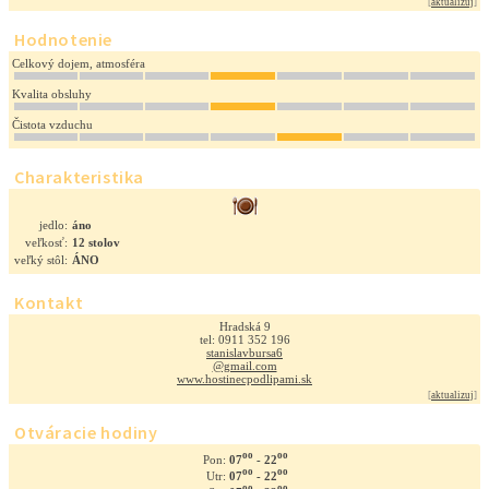
[
aktualizuj
]
Hodnotenie
Celkový dojem, atmosféra
Kvalita obsluhy
Čistota vzduchu
Charakteristika
jedlo:
áno
veľkosť:
12 stolov
veľký stôl:
ÁNO
Kontakt
Hradská 9
tel: 0911 352 196
stanislavbursa6
@gmail.com
www.hostinecpodlipami.sk
[
aktualizuj
]
Otváracie hodiny
oo
oo
07
- 22
Pon:
oo
oo
07
- 22
Utr:
oo
oo