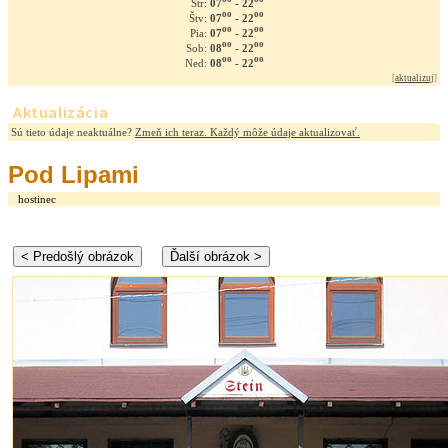
07
- 22
Str:
oo
oo
07
- 22
Štv:
oo
oo
07
- 22
Pia:
oo
oo
08
- 22
Sob:
oo
oo
08
- 22
Ned:
[
aktualizuj
]
Aktualizácia
Sú tieto údaje neaktuálne?
Zmeň ich teraz. Každý môže údaje aktualizovať.
Pod Lipami
hostinec