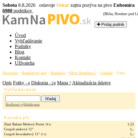
Sobota
8.8.2026 oslavuje
Oskar
zajtra pozýva na pivo
Ľubomíra
6980
podnikov
PIVO
Kam Na
(Blcha, Hostinec pod L
.sk
Pridaj podnik
Úvod
Vyhľadávanie
Podniky
Blog
Kontakt
Užívatelia
Slovensko
>
Bratislavský kraj
>
Bratislava
>
Okres Bratislava 2
>
Vrakuňa
>
Fotky
Opis
Fotky
Diskusia
Mapa
Aktualizácia údajov
- 4
- 24
?
Vyhľadávanie
Rozšírené výhľadávanie
Ponuka pív
Zlatý Bažant Medový Porter
1,52
18 st
Corgoň tankový 12°
1,-
Corgoň štvorsladový 11°
1,-
11 st