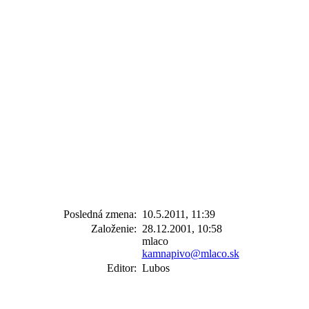
Posledná zmena:
10.5.2011, 11:39
Založenie:
28.12.2001, 10:58
mlaco
kamnapivo@mlaco.sk
Editor:
Lubos