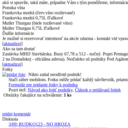
akú si spravíte, takú máte, prípadne Vám s tým pomôžeme, informácie
Ponuka vína
Frankovka modrá (červ.víno rozlievané)
Frankovka modrá 0,75L fľaškové
Muller Thurgau (biele rozlievané víno)
Muller Thurgau 0,75L fľaškové
Ďalšie informácie
Je možné si rezervovať miestnosť na akcie zdarma - kontakt vid vpra
[
aktualizuj
]
Ako sa tam dostať
Zastávka MHD Stavbárska. Busy 67,78 a 512 - nočný. Popri Pentagon
2 na Domašskej - oficiálna adresa). Neďaleko sú podniky Pod Agátom
[
aktualizuj
]
Fotky
Nikto zatial neodfotil podnik!
Stačí záber mobilom. Fotku môže pridať každý návštevník, priamo
Formulár pre pridanie fotky k podniku
Pozri tiež:
Návod ako fotiť podniky
,
Článok o pridávaní fotiek
Obrázky čakajúce na schválenie:
1 ks
pridaj komentár
Diskusia
3/09: RUDKO123 - NO HROZA