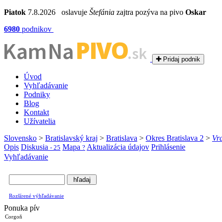
Piatok
7.8.2026 oslavuje
Štefánia
zajtra pozýva na pivo
Oskar
6980
podnikov
PIVO
Kam Na
.sk
Pridaj podnik
Úvod
Vyhľadávanie
Podniky
Blog
Kontakt
Užívatelia
Slovensko
>
Bratislavský kraj
>
Bratislava
>
Okres Bratislava 2
>
Vr
Opis
Diskusia
Mapa
Aktualizácia údajov
Prihlásenie
- 25
?
Vyhľadávanie
Rozšírené výhľadávanie
Ponuka pív
Corgoň