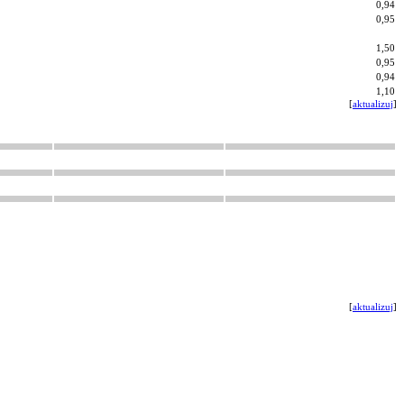
0,94
0,95
1,50
0,95
0,94
1,10
[
aktualizuj
]
[
aktualizuj
]