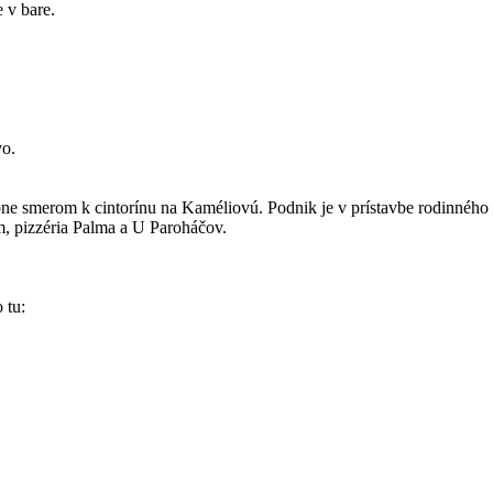
 v bare.
vo.
e smerom k cintorínu na Kaméliovú. Podnik je v prístavbe rodinného 
, pizzéria Palma a U Paroháčov.
 tu: