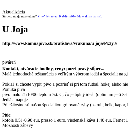
Aktualizácia
Sú tieto údaje neaktuálne?
Zmeň ich teraz. Každý môže údaje aktualizovať.
U Joja
http://www.kamnapivo.sk/bratislava/vrakuna/u-joja/Px3yJ/
piváreň
Kontakt, otváracie hodiny, ceny: pozri pravý stĺpec...
Malá jednoduchá reštaurácia s veľkým výberom jedál a špecialít na gir
Pokiaľ si chcete vypiť pivo a pozrieť si pri tom futbal, hokej alebo ni
Ponuka piva
pivo malo 21/10/06 teplotu 7st. C, čo je úplný ideál (optimum je 6-8
Jedlá a nápoje
Príležitostne sú našou špecialitou grilované ryby (pstruh, heik, kapor
Pitie:
kofola 0,5l -0,90 eur, presso 1 euro, viedenská káva 1,40 eur, Fernet 
Možnosti zábavy