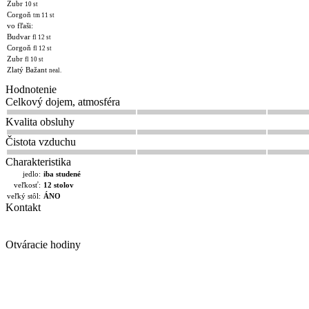
Zubr
10 st
Corgoň
tm 11 st
vo fľaši:
Budvar
fl 12 st
Corgoň
fl 12 st
Zubr
fl 10 st
Zlatý Bažant
neal.
Hodnotenie
Celkový dojem, atmosféra
Kvalita obsluhy
Čistota vzduchu
Charakteristika
jedlo:
iba studené
veľkosť:
12 stolov
veľký stôl:
ÁNO
Kontakt
Otváracie hodiny