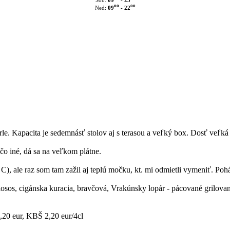
Sob:
oo
oo
09
- 22
Ned:
le. Kapacita je sedemnásť stolov aj s terasou a veľký box. Dosť veľká 
ečo iné, dá sa na veľkom plátne.
st C), ale raz som tam zažil aj teplú močku, kt. mi odmietli vymeniť. 
, losos, cigánska kuracia, bravčová, Vrakúnsky lopár - pácované grilova
1,20 eur, KBŠ 2,20 eur/4cl