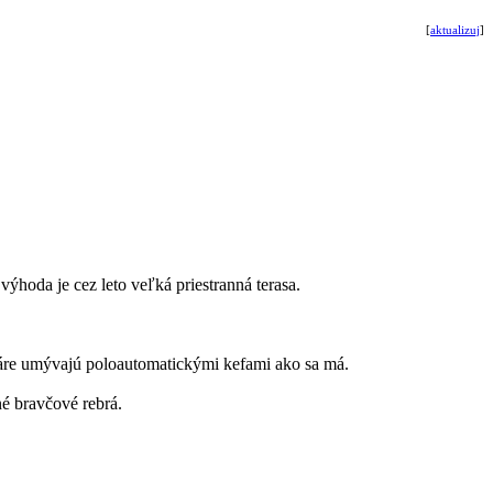
[
aktualizuj
]
výhoda je cez leto veľká priestranná terasa.
Poháre umývajú poloautomatickými kefami ako sa má.
né bravčové rebrá.