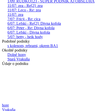
1/09: RUDKO123 - SUPER PODNIK AJ OBSLUHA
11/07: zea - Re[2]: zea
11/07: Leco - Re: zea
11/07: zea
7/07: Fricji - Re: cica
6/07: Lefski - Re[2]: Divna kofola
6/07: Peter - Re: Divna kofola
6/07: Lefski - Divna kofola
5/07: betty - heik hody
Podobné podniky
s kolenom, rebrami, okrem BA1
Okolité podniky
Dolné hony
Stará Vrakuňa
Údaje o podniku
hore
Vrakuňa