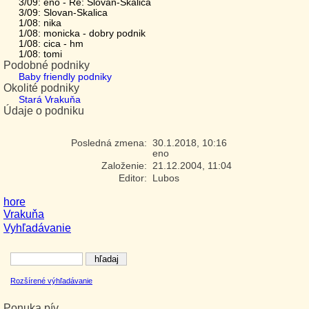
3/09: eno - Re: Slovan-Skalica
3/09: Slovan-Skalica
1/08: nika
1/08: monicka - dobry podnik
1/08: cica - hm
1/08: tomi
Podobné podniky
Baby friendly podniky
Okolité podniky
Stará Vrakuňa
Údaje o podniku
Posledná zmena:
30.1.2018, 10:16
eno
Založenie:
21.12.2004, 11:04
Editor:
Lubos
hore
Vrakuňa
Vyhľadávanie
Rozšírené výhľadávanie
Ponuka pív