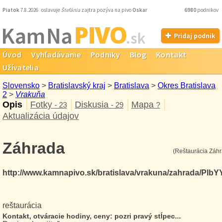
Piatok
7.8.2026 oslavuje
Štefánia
zajtra pozýva na pivo
Oskar
6980
podnikov
PIVO
Kam Na
.sk
Pridaj podnik
Úvod
Vyhľadávanie
Podniky
Blog
Kontakt
Užívatelia
Slovensko
>
Bratislavský kraj
>
Bratislava
>
Okres Bratislava
2
>
Vrakuňa
Opis
Fotky
Diskusia
Mapa
- 23
- 29
?
Aktualizácia údajov
Záhrada
(Reštaurácia Záhr
http://www.kamnapivo.sk/bratislava/vrakuna/zahrada/PlbY
reštaurácia
Kontakt, otváracie hodiny, ceny: pozri pravý stĺpec...