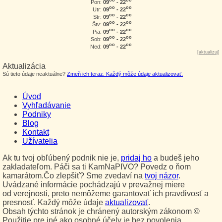
09
- 22
Pon:
oo
oo
09
- 22
Utr:
oo
oo
09
- 22
Str:
oo
oo
09
- 22
Štv:
oo
oo
09
- 22
Pia:
oo
oo
09
- 22
Sob:
oo
oo
09
- 22
Ned:
[
aktualizuj
]
Aktualizácia
Sú tieto údaje neaktuálne?
Zmeň ich teraz. Každý môže údaje aktualizovať.
Úvod
Vyhľadávanie
Podniky
Blog
Kontakt
Užívatelia
Ak tu tvoj obľúbený podnik nie je,
pridaj ho
a budeš jeho
zakladateľom. Páči sa ti KamNaPIVO? Povedz o ňom
kamarátom.Čo zlepšiť? Sme zvedaví na
tvoj názor
.
Uvádzané informácie pochádzajú v prevažnej miere
od verejnosti, preto nemôžeme garantovať ich pravdivosť a
presnosť. Každý môže údaje
aktualizovať
.
Obsah týchto stránok je chránený autorským zákonom ©
Použitie pre iné ako osobné účely je bez povolenia