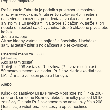
Popis od majiteľov:
Reštaurácia Záhrada je podnik s príjemnou atmosférou
a lacnými výrobkami. Vnútri je 10 stolov so 45 miestami
na sedenie a možnosť posedenia aj vonku na terase
s 9 stolmi s 18 lavičkami. Na dvore sú dáždniky, takže aj pri
nepeknom počasí sa dá vychutnať dobré chladené pivo alebo
kofola.
Jedlá a nápoje
Ak ste hladný varíme tie najlepšie špeciality. Nachádza
sa tu aj detský kútik s hojdačkami a pieskoviskom.
Obedové menu za 3,80 €.
[
aktualizuj
]
Ako sa tam dostať
Trolejbus 208 zastávka Ríbezľová (Prievoz-most) a asi
50 metrov smerom k cintorínu Ružinov. Neďaleko diaľnice
BA - Žilina, Svensson pubu a Harleya.
Alebo:
Kúsok od zastávky MHD Prievoz-Most (kde stojí linka 208)
smerom k cintorínu Ružinov alebo 3 minútky peši od MHD
zastávky Cintorín Ružinov smerom po trase linky číslo 208.
Hostinec je vidieť priamo z cesty a oproti hostincu