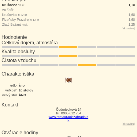
Krušovice
1,10
10 st
vo fľaši:
Krušovice
1,60
fl 12 st
Plzeňský Prazdroj
1,60
fl 12 st
Zlatý Bažant
1,25
neal.
[
aktualizuj
]
Hodnotenie
Celkový dojem, atmosféra
Kvalita obsluhy
Čistota vzduchu
Charakteristika
jedlo:
áno
veľkosť:
10 stolov
veľký stôl:
ÁNO
Kontakt
Čučoriedková 14
tel: 0905 612 754
www.restauraciazahrada.s
k
[
aktualizuj
]
Otváracie hodiny
oo
oo