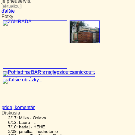
je pneuservis.
[
aktualizuj
]
ďalšie
Fotky
pridaj komentár
Diskusia
2/17: Milka - Oslava
6/12: Laura - ...
7/10: hadaj - HEHE
3/09: janulka - hodnotenie