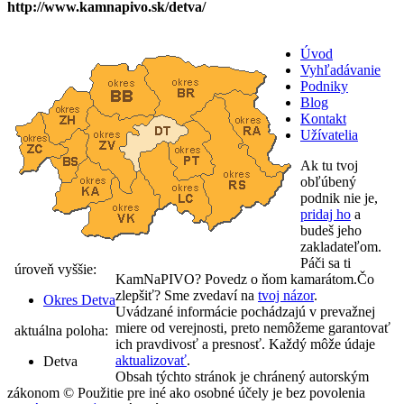
http://www.kamnapivo.sk/detva/
Úvod
Vyhľadávanie
Podniky
Blog
Kontakt
Užívatelia
Ak tu tvoj
obľúbený
podnik nie je,
pridaj ho
a
budeš jeho
zakladateľom.
Páči sa ti
úroveň vyššie:
KamNaPIVO? Povedz o ňom kamarátom.Čo
zlepšiť? Sme zvedaví na
tvoj názor
.
Okres Detva
Uvádzané informácie pochádzajú v prevažnej
miere od verejnosti, preto nemôžeme garantovať
aktuálna poloha:
ich pravdivosť a presnosť. Každý môže údaje
aktualizovať
.
Detva
Obsah týchto stránok je chránený autorským
zákonom © Použitie pre iné ako osobné účely je bez povolenia