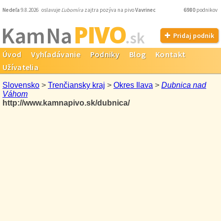
Nedeľa
9.8.2026 oslavuje
Ľubomíra
zajtra pozýva na pivo
Vavrinec
6980
podnikov
PIVO
Kam Na
.sk
Pridaj podnik
Úvod
Vyhľadávanie
Podniky
Blog
Kontakt
Užívatelia
Slovensko
>
Trenčiansky kraj
>
Okres Ilava
>
Dubnica nad
Váhom
http://www.kamnapivo.sk/dubnica/