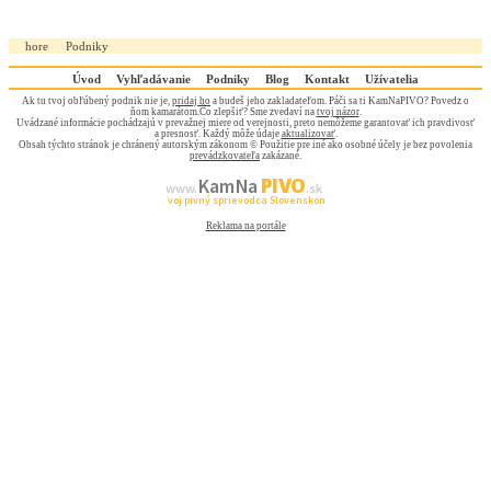
1.50
2.10
Prešovský kraj
hore
Podniky
#1
#3
Úvod
Vyhľadávanie
1.30
Podniky
1.80
Blog
Kontakt
Užívatelia
Košice
Ak tu tvoj obľúbený podnik nie je,
pridaj ho
a budeš jeho zakladateľom. Páči sa ti KamNaPIVO? Povedz o
ňom kamarátom.Čo zlepšiť? Sme zvedaví na
tvoj názor
.
#3
#5
Uvádzané informácie pochádzajú v prevažnej miere od verejnosti, preto nemôžeme garantovať ich pravdivosť
a presnosť. Každý môže údaje
aktualizovať
.
1.20
Obsah týchto stránok je chránený autorským zákonom © Použitie pre iné ako osobné účely je bez povolenia
prevádzkovateľa
zakázané.
Košický kraj
PIVO
Kam Na
#2
www.
.sk
Tvoj pivný sprievodca Slovenskom
28.20
25.20
1.40
31.40
Reklama na portále
Slovensko
#447
#569
#3
#422