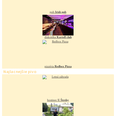
pub
Irish pub
diskotéka
Kartell club
pizzéria
Redbox Pizza
Najlacnejšie pivo
hostinec
U Štreky