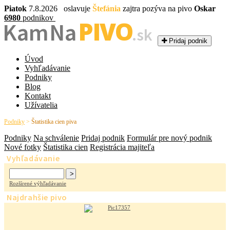
Piatok
7.8.2026 oslavuje
Štefánia
zajtra pozýva na pivo
Oskar
6980
podnikov
PIVO
Kam Na
.sk
Pridaj podnik
Úvod
Vyhľadávanie
Podniky
Blog
Kontakt
Užívatelia
Podniky
>
Štatistika cien piva
Podniky
Na schválenie
Pridaj podnik
Formulár pre nový podnik
Nové fotky
Štatistika cien
Registrácia majiteľa
Vyhľadávanie
Rozšírené výhľadávanie
Najdrahšie pivo