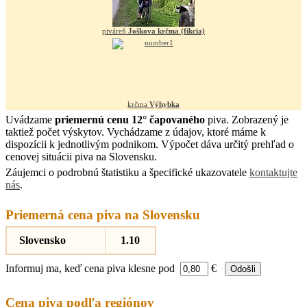
piváreň
Joškova krčma (fikcia)
krčma
Výhybka
Uvádzame
priemernú cenu 12° čapovaného
piva. Zobrazený je
taktiež počet výskytov. Vychádzame z údajov, ktoré máme k
dispozícii k jednotlivým podnikom. Výpočet dáva určitý prehľad o
cenovej situácii piva na Slovensku.
Záujemci o podrobnú štatistiku a špecifické ukazovatele
kontaktujte
nás
.
Priemerná cena piva na Slovensku
Slovensko
1.10
Informuj ma, keď cena piva klesne pod
€
Cena piva podľa regiónov