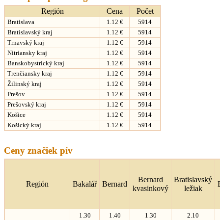
Región
Cena
Počet
Bratislava
1.12 €
5914
Bratislavský kraj
1.12 €
5914
Trnavský kraj
1.12 €
5914
Nitriansky kraj
1.12 €
5914
Banskobystrický kraj
1.12 €
5914
Trenčiansky kraj
1.12 €
5914
Žilinský kraj
1.12 €
5914
Prešov
1.12 €
5914
Prešovský kraj
1.12 €
5914
Košice
1.12 €
5914
Košický kraj
1.12 €
5914
Ceny značiek pív
Bernard
Bratislavský
Región
Bakalář
Bernard
kvasinkový
ležiak
1.30
1.40
1.30
2.10