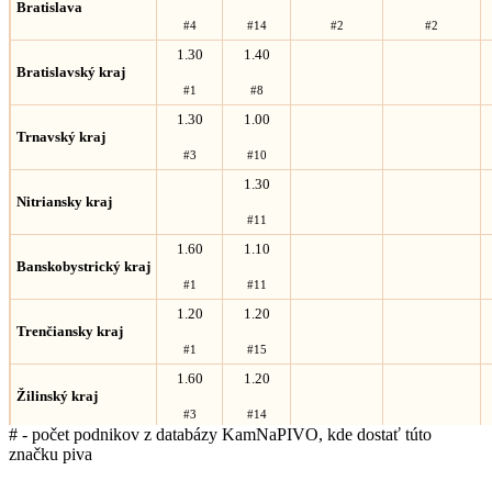
Bratislava
#4
#14
#2
#2
1.30
1.40
Bratislavský kraj
#1
#8
1.30
1.00
Trnavský kraj
#3
#10
1.30
Nitriansky kraj
#11
1.60
1.10
Banskobystrický kraj
#1
#11
1.20
1.20
Trenčiansky kraj
#1
#15
1.60
1.20
Žilinský kraj
#3
#14
# - počet podnikov z databázy KamNaPIVO, kde dostať túto
1.20
1.50
značku piva
Prešov
#1
#1