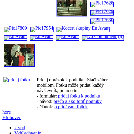
Pridaj obrázok k podniku. Stačí záber
mobilom. Fotku môže pridať každý
návštevník, priamo tu:
- formulár:
pridaj fotku k podniku
- návod:
prečo a ako fotiť podniky
- článok:
o pridávaní fotiek
hore
Hlohovec
Úvod
Vyhľadávanie