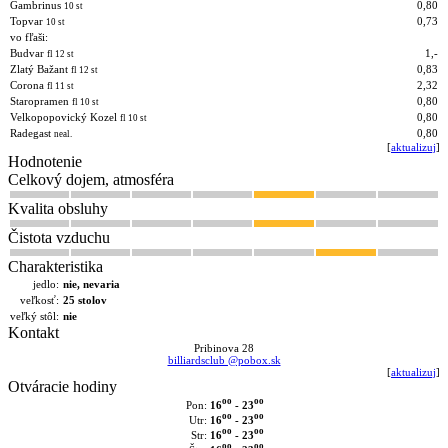
Gambrinus
0,80
10 st
Topvar
0,73
10 st
vo fľaši:
Budvar
1,-
fl 12 st
Zlatý Bažant
0,83
fl 12 st
Corona
2,32
fl 11 st
Staropramen
0,80
fl 10 st
Velkopopovický Kozel
0,80
fl 10 st
Radegast
0,80
neal.
[
aktualizuj
]
Hodnotenie
Celkový dojem, atmosféra
Kvalita obsluhy
Čistota vzduchu
Charakteristika
jedlo:
nie, nevaria
veľkosť:
25 stolov
veľký stôl:
nie
Kontakt
Pribinova 28
billiardsclub @pobox.sk
[
aktualizuj
]
Otváracie hodiny
oo
oo
16
- 23
Pon:
oo
oo
16
- 23
Utr:
oo
oo
16
- 23
Str:
oo
oo