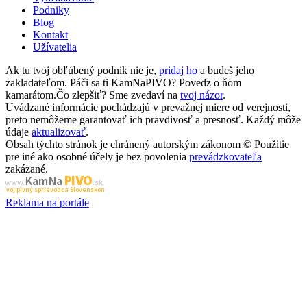
Podniky
Blog
Kontakt
Užívatelia
Ak tu tvoj obľúbený podnik nie je,
pridaj ho
a budeš jeho
zakladateľom. Páči sa ti KamNaPIVO? Povedz o ňom
kamarátom.Čo zlepšiť? Sme zvedaví na
tvoj názor
.
Uvádzané informácie pochádzajú v prevažnej miere od verejnosti,
preto nemôžeme garantovať ich pravdivosť a presnosť. Každý môže
údaje
aktualizovať
.
Obsah týchto stránok je chránený autorským zákonom © Použitie
pre iné ako osobné účely je bez povolenia
prevádzkovateľa
zakázané.
PIVO
Kam Na
www.
.sk
Tvoj pivný sprievodca Slovenskom
Reklama na portále