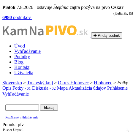
Piatok
7.8.2026 oslavuje
Štefánia
zajtra pozýva na pivo
Oskar
(Kulturák, Bil
6980
podnikov
PIVO
Kam Na
.sk
Pridaj podnik
Úvod
Vyhľadávanie
Podniky
Blog
Kontakt
Užívatelia
Slovensko
>
Trnavský kraj
>
Okres Hlohovec
>
Hlohovec
>
Fotky
Opis
Fotky
Diskusia
Mapa
Aktualizácia údajov
Prihlásenie
- 61
- 62
Vyhľadávanie
Rozšírené výhľadávanie
Ponuka pív
Pilsner Urquell
1,-