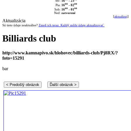
16
- 23
Štv:
oo
oo
16
- 02
Pia:
oo
oo
16
- 01
Sob:
Ned:
zatvorené
[
aktualizuj
]
Aktualizácia
Sú tieto údaje neaktuálne?
Zmeň ich teraz. Každý môže údaje aktualizovať.
Billiards club
http://www.kamnapivo.sk/hlohovec/billiards-club/Pj8RX/?
foto=15291
bar