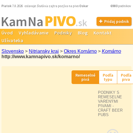
Piatok
7.8.2026 oslavuje
Štefánia
zajtra pozýva na pivo
Oskar
6980
podnikov
PIVO
Kam Na
.sk
Pridaj podnik
Úvod
Vyhľadávanie
Podniky
Blog
Kontakt
Užívatelia
Slovensko
>
Nitriansky kraj
>
Okres Komárno
>
Komárno
http://www.kamnapivo.sk/komarno/
Remeselné
Podľa
Podľa
pivá
typu
piva
PODNIKY S
REMESELNE
VARENÝMI
PIVAMI -
CRAFT BEER
PUBS