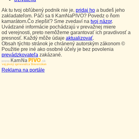
Ak tu tvoj obľúbený podnik nie je,
pridaj ho
a budeš jeho
zakladateľom. Páči sa ti KamNaPIVO? Povedz o ňom
kamarátom.Čo zlepšiť? Sme zvedaví na
tvoj názor
.
Uvádzané informácie pochádzajú v prevažnej miere
od verejnosti, preto nemôžeme garantovať ich pravdivosť a
presnosť. Každý môže údaje
aktualizovať
.
Obsah týchto stránok je chránený autorským zákonom ©
Použitie pre iné ako osobné účely je bez povolenia
prevádzkovateľa
zakázané.
PIVO
Kam Na
www.
.sk
Tvoj pivný sprievodca Slovenskom
Reklama na portále