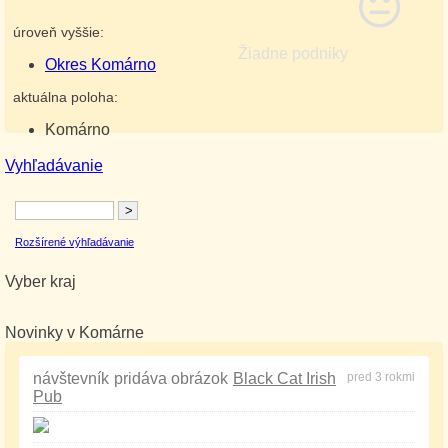
úroveň vyššie:
Žiadne podniky
Okres Komárno
aktuálna poloha:
Komárno
Vyhľadávanie
Rozšírené výhľadávanie
Vyber kraj
Novinky v Komárne
návštevník
pridáva obrázok
Black Cat Irish
pred 3 rokmi
Pub