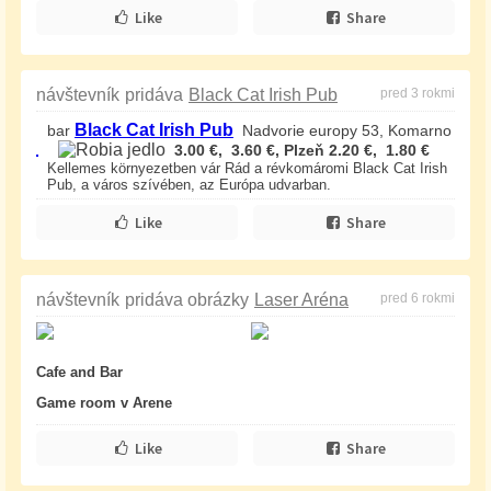
Like
Share
návštevník
pridáva
Black Cat Irish Pub
pred 3 rokmi
Black Cat Irish Pub
bar
Nadvorie europy 53, Komarno
3.00 €, 3.60 €, Plzeň 2.20 €, 1.80 €
Kellemes környezetben vár Rád a révkomáromi Black Cat Irish
Pub, a város szívében, az Európa udvarban.
Like
Share
návštevník
pridáva obrázky
Laser Aréna
pred 6 rokmi
Cafe and Bar
Game room v Arene
Like
Share