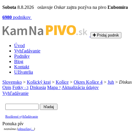
Sobota
8.8.2026 oslavuje
Oskar
zajtra pozýva na pivo
Ľubomíra
6980
podnikov
PIVO
Kam Na
.sk
Pridaj podnik
Úvod
Vyhľadávanie
Podniky
Blog
Kontakt
Užívatelia
Slovensko
>
Košický kraj
>
Košice
>
Okres Košice 4
>
Juh
>
Diskus
Opis
Fotky
Diskusia
Mapa
Aktualizácia údajov
- 3
?
Vyhľadávanie
Rozšírené výhľadávanie
Ponuka pív
neznáma (
aktualizuj...
)