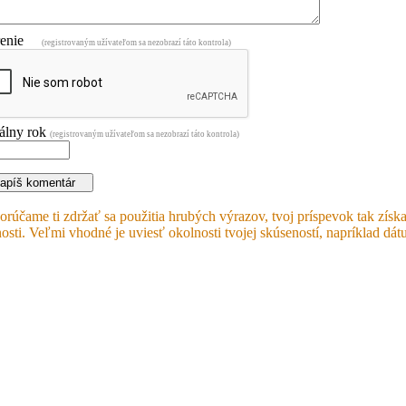
renie
(registrovaným užívateľom sa nezobrazí táto kontrola)
álny rok
(registrovaným užívateľom sa nezobrazí táto kontrola)
rúčame ti zdržať sa použitia hrubých výrazov, tvoj príspevok tak získ
osti. Veľmi vhodné je uviesť okolnosti tvojej skúseností, napríklad dát