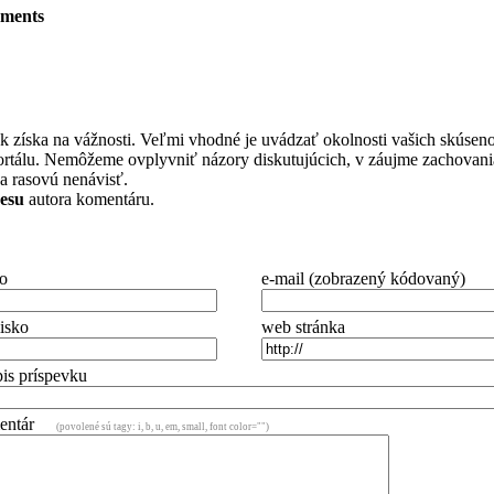
mments
ak získa na vážnosti. Veľmi vhodné je uvádzať okolnosti vašich skúseno
ortálu. Nemôžeme ovplyvniť názory diskutujúcich, v záujme zachovania
a rasovú nenávisť.
resu
autora komentáru.
o
e-mail (zobrazený kódovaný)
isko
web stránka
is príspevku
mentár
(povolené sú tagy: i, b, u, em, small, font color="")