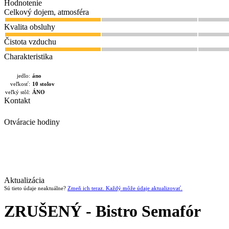
Hodnotenie
Celkový dojem, atmosféra
Kvalita obsluhy
Čistota vzduchu
Charakteristika
jedlo:
áno
veľkosť:
10 stolov
veľký stôl:
ÁNO
Kontakt
Otváracie hodiny
Aktualizácia
Sú tieto údaje neaktuálne?
Zmeň ich teraz. Každý môže údaje aktualizovať.
ZRUŠENÝ - Bistro Semafór