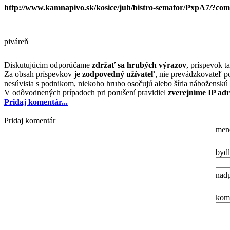
http://www.kamnapivo.sk/kosice/juh/bistro-semafor/PxpA7/?co
piváreň
Diskutujúcim odporúčame
zdržať sa hrubých výrazov
, príspevok t
Za obsah príspevkov
je zodpovedný užívateľ
, nie prevádzkovateľ p
nesúvisia s podnikom, niekoho hrubo osočujú alebo šíria náboženskú 
V odôvodnených prípadoch pri porušení pravidiel
zverejníme IP ad
Pridaj komentár...
Pridaj komentár
men
bydl
nadp
ko