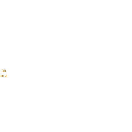
a na
um a