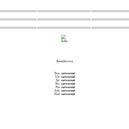
Rastislavova
Pon:
zatvorené
Utr:
zatvorené
Str:
zatvorené
Štv:
zatvorené
Pia:
zatvorené
Sob:
zatvorené
Ned:
zatvorené