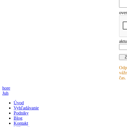
ove
aktu
Odpo
vážn
čas.
hore
Juh
Úvod
Vyhľadávanie
Podniky
Blog
Kontakt