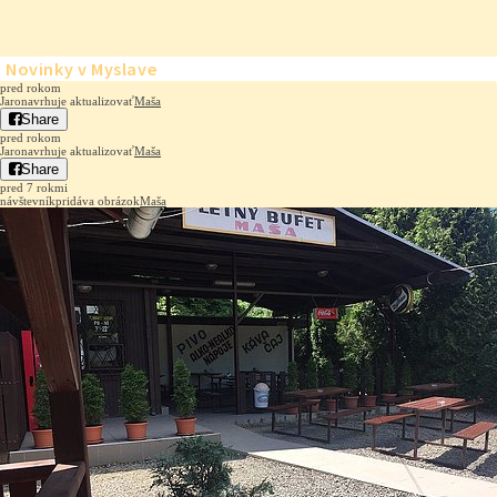
Novinky v Myslave
pred rokom
Jaro
navrhuje aktualizovať
Maša
Share
pred rokom
Jaro
navrhuje aktualizovať
Maša
Share
pred 7 rokmi
návštevník
pridáva obrázok
Maša