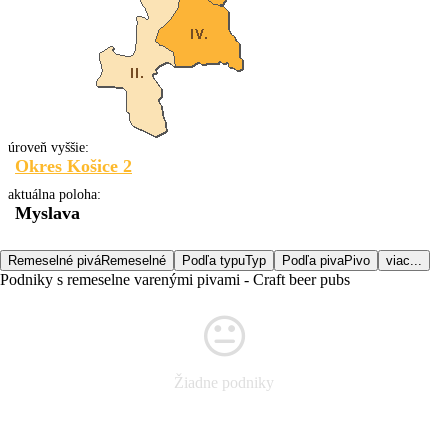
úroveň vyššie:
Okres Košice 2
aktuálna poloha:
Myslava
Remeselné pivá
Remeselné
Podľa typu
Typ
Podľa piva
Pivo
viac...
Podniky s remeselne varenými pivami - Craft beer pubs
Žiadne podniky