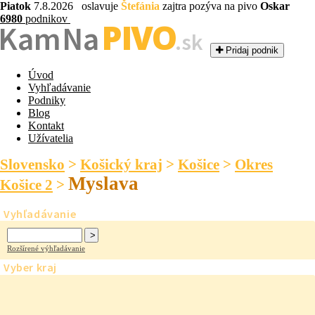
Piatok
7.8.2026 oslavuje
Štefánia
zajtra pozýva na pivo
Oskar
6980
podnikov
PIVO
Kam Na
.sk
Pridaj podnik
Úvod
Vyhľadávanie
Podniky
Blog
Kontakt
Užívatelia
Slovensko
>
Košický kraj
>
Košice
>
Okres
Myslava
Košice 2
>
Vyhľadávanie
Rozšírené výhľadávanie
Vyber kraj