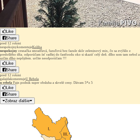
Like
Share
pred 12 rokmi
nespokojny
komentuje
Koliba
nespokojny
cesnačka smradľavá, fazuľová bez fazule skôr zeleninový mix, čo sa zvýšilo z
predošlého dňa. odporúčam ísť radšej do fastfoodu oko si skaziť celý deň. dlho som tam nebol a
určite dlho nepôjdem. určite neodporúčam !!!
Like
Share
pred 12 rokmi
galajda
komentuje
U Rebela
u rebela
Fajn podnik super obsluha a skvelé ceny. Dávam 5*z 5
Like
Share
Zobraz ďalšie