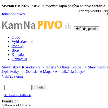
Štvrtok
6.8.2026 oslavuje
Jozefína
zajtra pozýva na pivo
Štefánia
(Prvá Vegetariánska Rešta
6980
podnikov
A
PIVO
Kam Na
.sk
Pridaj podnik
Úvod
Vyhľadávanie
Podniky
Blog
Kontakt
Užívatelia
Slovensko
>
Košický kraj
>
Košice
>
Okres Košice 1
>
Staré mesto
Opis
Fotky
Diskusia
Mapa
Aktualizácia údajov
- 4
- 9
?
Vyhľadávanie
Rozšírené výhľadávanie
Ponuka pív
Velkopopovický Kozel
10 st