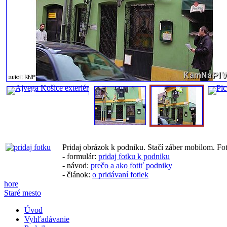
Pridaj obrázok k podniku. Stačí záber mobilom. Fo
- formulár:
pridaj fotku k podniku
- návod:
prečo a ako fotiť podniky
- článok:
o pridávaní fotiek
hore
Staré mesto
Úvod
Vyhľadávanie