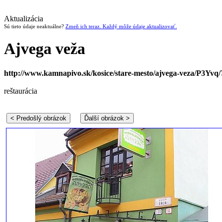
Aktualizácia
Sú tieto údaje neaktuálne?
Zmeň ich teraz. Každý môže údaje aktualizovať.
Ajvega veža
http://www.kamnapivo.sk/kosice/stare-mesto/ajvega-veza/P3Yvq/
reštaurácia