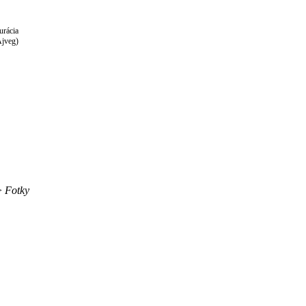
urácia
jveg)
>
Fotky