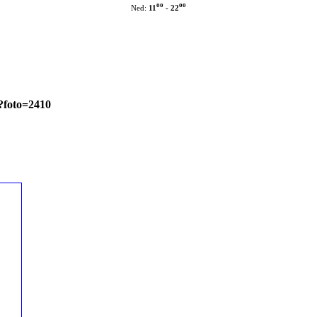
oo
oo
11
- 22
Ned:
?foto=2410