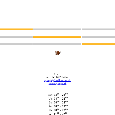
Orlia 10
tel: 055 622 04 52
ajvega@mail.t-com.sk
www.ajvega.sk
oo
oo
08
- 22
Pon:
oo
oo
08
- 22
Utr:
oo
oo
08
- 22
Str:
oo
oo
08
- 22
Štv:
oo
oo
08
- 22
Pia:
oo
oo
11
- 22
Sob: