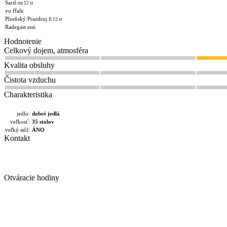
Šariš
tm 12 st
vo fľaši:
Plzeňský Prazdroj
fl 12 st
Radegast
neal.
Hodnotenie
Celkový dojem, atmosféra
Kvalita obsluhy
Čistota vzduchu
Charakteristika
jedlo:
dobré jedlá
veľkosť:
35 stolov
veľký stôl:
ÁNO
Kontakt
Otváracie hodiny