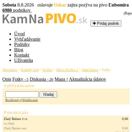
Sobota
8.8.2026 oslavuje
Oskar
zajtra pozýva na pivo
Ľubomíra
6980
podnikov
PIVO
Kam Na
(Raps
.sk
Pridaj podnik
Úvod
Vyhľadávanie
Podniky
Blog
Kontakt
Užívatelia
Slovensko
>
Košický kraj
>
Košice
>
Okres Košice 1
>
Staré mesto
>
Fotky
Opis
Fotky
Diskusia
Mapa
Aktualizácia údajov
- 5
- 26
?
Vyhľadávanie
Rozšírené výhľadávanie
Ponuka pív
Zlatý Bažant
0,66
11 st
vo fľaši:
Zlatý Bažant
0,66
neal.