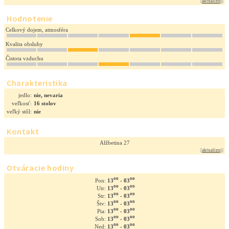
[
aktualizuj
]
Hodnotenie
Celkový dojem, atmosféra
Kvalita obsluhy
Čistota vzduchu
Charakteristika
jedlo:
nie, nevaria
veľkosť:
16 stolov
veľký stôl:
nie
Kontakt
Alžbetina 27
[
aktualizuj
]
Otváracie hodiny
oo
oo
13
- 03
Pon:
oo
oo
13
- 03
Utr:
oo
oo
13
- 03
Str:
oo
oo
13
- 03
Štv:
oo
oo
13
- 03
Pia:
oo
oo
13
- 03
Sob:
oo
oo
13
- 03
Ned: