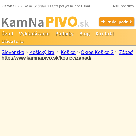
Piatok
7.8.2026 oslavuje
Štefánia
zajtra pozýva na pivo
Oskar
6980
podnikov
PIVO
Kam Na
.sk
Pridaj podnik
Úvod
Vyhľadávanie
Podniky
Blog
Kontakt
Užívatelia
Slovensko
>
Košický kraj
>
Košice
>
Okres Košice 2
>
Západ
http://www.kamnapivo.sk/kosice/zapad/