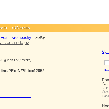
takt
Užívatelia
 Ves
>
Krompachy
>
Fotky
alizácia údajov
Vyh
(C@fe on-line,Kafečko)
-line/PRorN/?foto=12852
Roz
Pon
Šariš
vo fľa
Šari
Rade
Hod