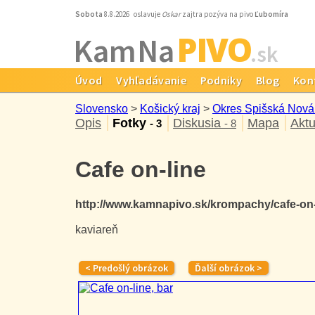
Sobota
8.8.2026 oslavuje
Oskar
zajtra pozýva na pivo
Ľubomíra
PIVO
Kam Na
.sk
Úvod
Vyhľadávanie
Podniky
Blog
Kon
Slovensko
>
Košický kraj
>
Okres Spišská Nová
Opis
Fotky
Diskusia
Mapa
Aktu
- 3
- 8
Cafe on-line
http://www.kamnapivo.sk/krompachy/cafe-on
kaviareň