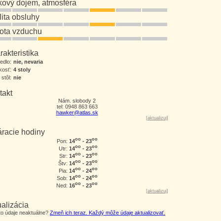
kový dojem, atmosféra
lita obsluhy
tota vzduchu
akteristika
jedlo:
nie, nevaria
kosť:
4 stoly
 stôl:
nie
takt
Nám. slobody 2
tel: 0948 863 663
hawker@atlas.sk
[
aktualizuj
]
áracie hodiny
oo
oo
14
- 23
Pon:
oo
oo
14
- 23
Utr:
oo
oo
14
- 23
Str:
oo
oo
14
- 23
Štv:
oo
oo
14
- 24
Pia:
oo
oo
14
- 24
Sob:
oo
oo
16
- 23
Ned:
[
aktualizuj
]
alizácia
eto údaje neaktuálne?
Zmeň ich teraz. Každý môže údaje aktualizovať.