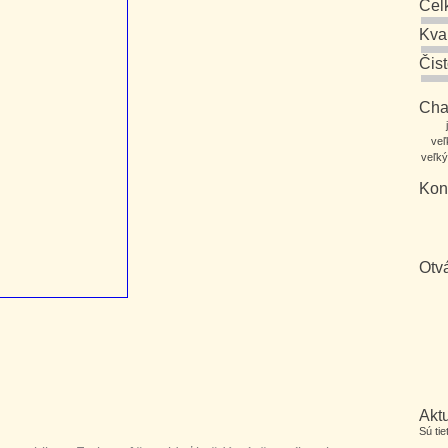
Cel
Kva
Čis
Char
veľ
veľký
Kon
Otv
Aktu
Sú ti