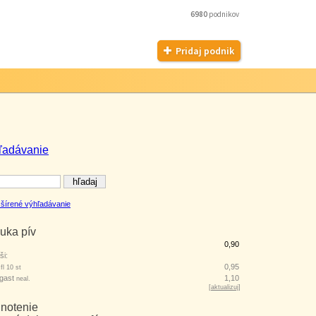
6980
podnikov
Pridaj podnik
ľadávanie
šírené výhľadávanie
uka pív
0,90
ši:
š
0,95
fl 10 st
gast
1,10
neal.
[
aktualizuj
]
notenie