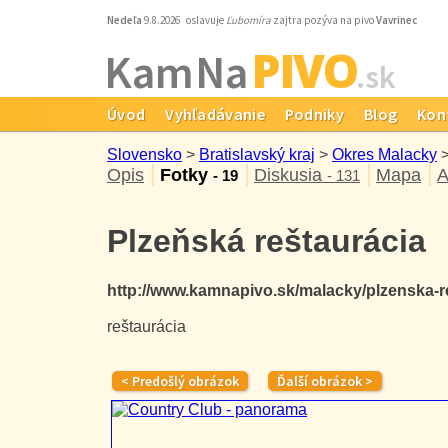
Nedeľa
9.8.2026 oslavuje
Ľubomíra
zajtra pozýva na pivo
Vavrinec
PIVO
Kam Na
.sk
Úvod
Vyhľadávanie
Podniky
Blog
Kon
Slovensko
>
Bratislavský kraj
>
Okres Malacky
Opis
Fotky
Diskusia
Mapa
A
- 19
- 131
Plzeňská reštaurácia
http://www.kamnapivo.sk/malacky/plzenska-
reštaurácia