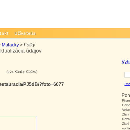
takt
Užívatelia
>
Malacky
>
Fotky
ktualizácia údajov
Vyh
(býv. Kántry, Céčko)
restauracia/PJ5dB/?foto=6077
Roz
Pon
Pilsn
Hein
Velk
Zlatý
Reza
Zlatý
vo fľa