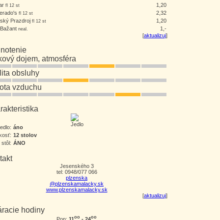
ar
1,20
fl 12 st
erado's
2,32
fl 12 st
ňský Prazdroj
1,20
fl 12 st
 Bažant
1,-
neal.
[
aktualizuj
]
notenie
kový dojem, atmosféra
lita obsluhy
tota vzduchu
akteristika
jedlo:
áno
kosť:
12 stolov
 stôl:
ÁNO
takt
Jesenského 3
tel: 0948/077 066
plzenska
@plzenskamalacky.sk
www.plzenskamalacky.sk
[
aktualizuj
]
áracie hodiny
oo
oo
11
- 24
Pon: