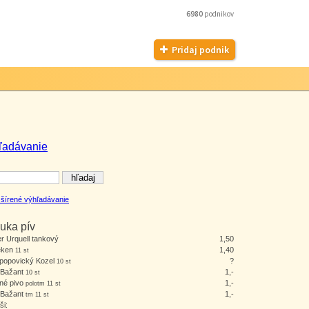
6980
podnikov
Pridaj podnik
ľadávanie
šírené výhľadávanie
uka pív
er Urquell tankový
1,50
eken
1,40
11 st
opopovický Kozel
?
10 st
 Bažant
1,-
10 st
né pivo
1,-
polotm 11 st
 Bažant
1,-
tm 11 st
ši: