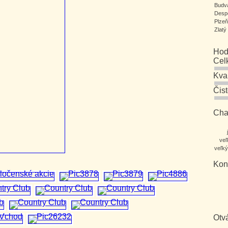
Budv
Desp
Plze
Zlatý
Hod
Cel
Kva
Čis
Char
veľ
veľký
Kon
Otv