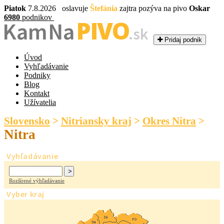
Piatok
7.8.2026 oslavuje
Štefánia
zajtra pozýva na pivo
Oskar
6980
podnikov
PIVO
Kam Na
.sk
Pridaj podnik
Úvod
Vyhľadávanie
Podniky
Blog
Kontakt
Užívatelia
Slovensko
>
Nitriansky kraj
>
Okres Nitra
>
Nitra
Vyhľadávanie
Rozšírené výhľadávanie
Vyber kraj