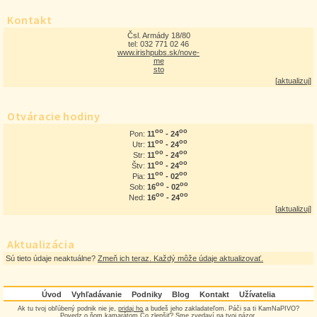
Kontakt
Čsl. Armády 18/80
tel: 032 771 02 46
www.irishpubs.sk/nove-
me
sto
[
aktualizuj
]
Otváracie hodiny
oo
oo
11
- 24
Pon:
oo
oo
11
- 24
Utr:
oo
oo
11
- 24
Str:
oo
oo
11
- 24
Štv:
oo
oo
11
- 02
Pia:
oo
oo
16
- 02
Sob:
oo
oo
16
- 24
Ned:
[
aktualizuj
]
Aktualizácia
Sú tieto údaje neaktuálne?
Zmeň ich teraz. Každý môže údaje aktualizovať.
Úvod
Vyhľadávanie
Podniky
Blog
Kontakt
Užívatelia
Ak tu tvoj obľúbený podnik nie je,
pridaj ho
a budeš jeho zakladateľom. Páči sa ti KamNaPIVO?
Povedz o ňom kamarátom.Čo zlepšiť? Sme zvedaví na
tvoj názor
.