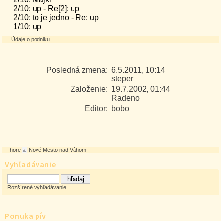
2/10: up - Re[2]: up
2/10: to je jedno - Re: up
1/10: up
Údaje o podniku
Posledná zmena:
6.5.2011, 10:14
steper
Založenie:
19.7.2002, 01:44
Radeno
Editor:
bobo
hore
Nové Mesto nad Váhom
Vyhľadávanie
Rozšírené výhľadávanie
Ponuka pív