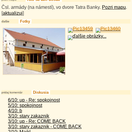
Čsl. armády (na námestí), vo dvore Tatra Banky.
Pozri mapu
.
[
aktualizuj
]
Fotky
ďalšie
Diskusia
pridaj komentár
6/10: up - Re: spokojnost
5/10: spokojnost
4/10: b
3/10: stary zakaznik
3/10: up - Re: COME BACK
3/10: stary zakaznik - COME BACK
2/10: Majkl