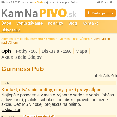
Piatok
7.8.2026 oslavuje
Štefánia
zajtra pozýva na pivo
Oskar
6980
podnikov
PIVO
Kam Na
.sk
Pridaj podnik
Úvod
Vyhľadávanie
Podniky
Blog
Kontakt
Užívatelia
Slovensko
>
Trenčiansky kraj
>
Okres Nové Mesto nad Váhom
>
Nové Mesto
nad Váhom
Opis
Fotky
Diskusia
Mapa
- 106
- 1286
Aktualizácia údajov
Guinness Pub
(Irish, Ajriš, Gu
pub
Kontakt, otváracie hodiny, ceny: pozri pravý stĺpec...
Najlepšie posedenie v meste, výborné sedenie vonku (občas
aj liveband), piatok - sobota super disko, pravidelne rôzne
akcie. Cez MS v hokeji projekcia na plátno.
[
aktualizuj
]
Ako sa tam dostať
pozri mapu