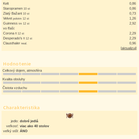
Kelt
0,86
Staropramen
0,86
10 st
Zlatý Bažant
0,73
10 st
Velvet
1,26
polotm 12 st
Guinness
2,92
tm 12 st
vo fľaši:
Corona
2,29
fl 12 st
Desperado's
2,29
fl 12 st
Clausthaler
0,96
neal.
[
aktualizuj
]
Hodnotenie
Celkový dojem, atmosféra
Kvalita obsluhy
Čistota vzduchu
Charakteristika
jedlo:
dobré jedlá
veľkosť:
viac ako 40 stolov
veľký stôl:
ÁNO