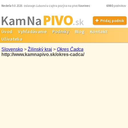
Nedeľa
9.8.2026 oslavuje
Ľubomíra
zajtra pozýva na pivo
Vavrinec
6980
podnikov
PIVO
Kam Na
.sk
Pridaj podnik
Úvod
Vyhľadávanie
Podniky
Blog
Kontakt
Užívatelia
Slovensko
>
Žilinský kraj
>
Okres Čadca
http://www.kamnapivo.sk/okres-cadca/