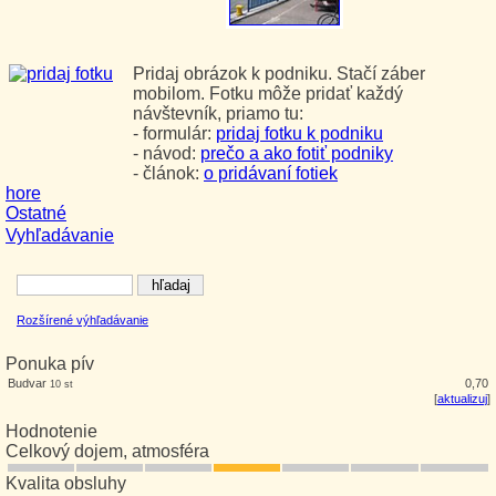
Pridaj obrázok k podniku. Stačí záber
mobilom. Fotku môže pridať každý
návštevník, priamo tu:
- formulár:
pridaj fotku k podniku
- návod:
prečo a ako fotiť podniky
- článok:
o pridávaní fotiek
hore
Ostatné
Vyhľadávanie
Rozšírené výhľadávanie
Ponuka pív
Budvar
0,70
10 st
[
aktualizuj
]
Hodnotenie
Celkový dojem, atmosféra
Kvalita obsluhy