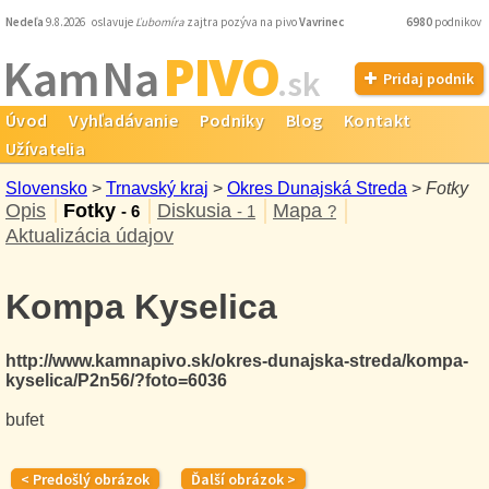
Nedeľa
9.8.2026 oslavuje
Ľubomíra
zajtra pozýva na pivo
Vavrinec
6980
podnikov
PIVO
Kam Na
.sk
Pridaj podnik
Úvod
Vyhľadávanie
Podniky
Blog
Kontakt
Užívatelia
Slovensko
>
Trnavský kraj
>
Okres Dunajská Streda
>
Fotky
Opis
Fotky
Diskusia
Mapa
- 6
- 1
?
Aktualizácia údajov
Kompa Kyselica
http://www.kamnapivo.sk/okres-dunajska-streda/kompa-
kyselica/P2n56/?foto=6036
bufet