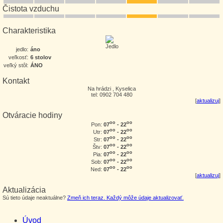
Čistota vzduchu
Charakteristika
jedlo:
áno
veľkosť:
6 stolov
veľký stôl:
ÁNO
Kontakt
Na hrádzi , Kyselica
tel: 0902 704 480
[
aktualizuj
]
Otváracie hodiny
oo
oo
07
- 22
Pon:
oo
oo
07
- 22
Utr:
oo
oo
07
- 22
Str:
oo
oo
07
- 22
Štv:
oo
oo
07
- 22
Pia:
oo
oo
07
- 22
Sob:
oo
oo
07
- 22
Ned:
[
aktualizuj
]
Aktualizácia
Sú tieto údaje neaktuálne?
Zmeň ich teraz. Každý môže údaje aktualizovať.
Úvod