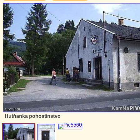
Hutňanka pohostinstvo