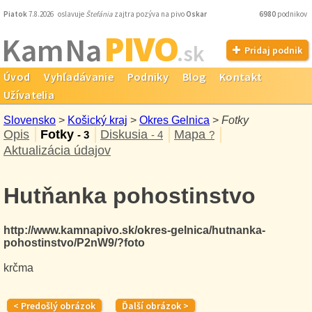
Piatok
7.8.2026 oslavuje
Štefánia
zajtra pozýva na pivo
Oskar
6980
podnikov
PIVO
Kam Na
.sk
Pridaj podnik
Úvod
Vyhľadávanie
Podniky
Blog
Kontakt
Užívatelia
Slovensko
>
Košický kraj
>
Okres Gelnica
>
Fotky
Opis
Fotky
Diskusia
Mapa
- 3
- 4
?
Aktualizácia údajov
Hutňanka pohostinstvo
http://www.kamnapivo.sk/okres-gelnica/hutnanka-
pohostinstvo/P2nW9/?foto
krčma