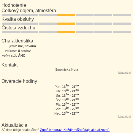
Hodnotenie
Celkový dojem, atmosféra
Kvalita obsluhy
Čistota vzduchu
Charakteristika
jedlo:
nie, nevaria
veľkosť:
8 stolov
veľký stôl:
ÁNO
Kontakt
Smolnícka Huta
[
aktualizuj
]
Otváracie hodiny
3o
oo
13
- 21
Pon:
3o
oo
13
- 21
Utr:
3o
oo
13
- 21
Str:
3o
oo
13
- 21
Štv:
3o
oo
13
- 22
Pia:
3o
oo
13
- 22
Sob:
3o
oo
13
- 21
Ned:
[
aktualizuj
]
Aktualizácia
Sú tieto údaje neaktuálne?
Zmeň ich teraz. Každý môže údaje aktualizovať.