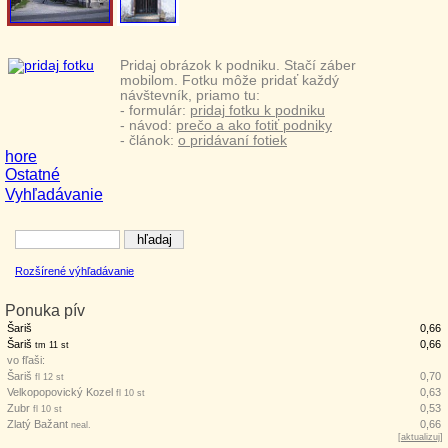
Pridaj obrázok k podniku. Stačí záber
mobilom. Fotku môže pridať každý
návštevník, priamo tu:
- formulár:
pridaj fotku k podniku
- návod:
prečo a ako fotiť podniky
- článok:
o pridávaní fotiek
hore
Ostatné
Vyhľadávanie
Rozšírené výhľadávanie
Ponuka pív
Šariš
0,66
Šariš
0,66
tm 11 st
vo fľaši:
Šariš
0,70
fl 12 st
Velkopopovický Kozel
0,63
fl 10 st
Zubr
0,53
fl 10 st
Zlatý Bažant
0,66
neal.
[
aktualizuj
]