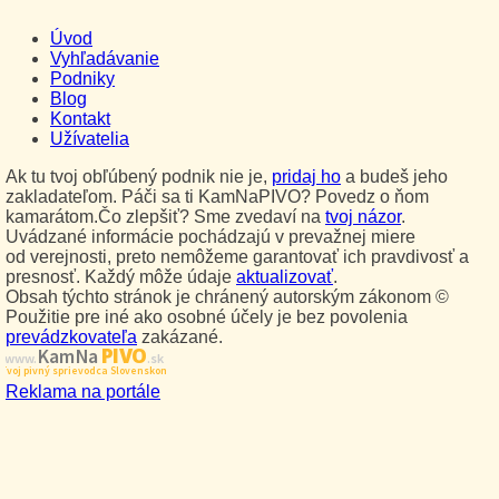
Úvod
Vyhľadávanie
Podniky
Blog
Kontakt
Užívatelia
Ak tu tvoj obľúbený podnik nie je,
pridaj ho
a budeš jeho
zakladateľom. Páči sa ti KamNaPIVO? Povedz o ňom
kamarátom.Čo zlepšiť? Sme zvedaví na
tvoj názor
.
Uvádzané informácie pochádzajú v prevažnej miere
od verejnosti, preto nemôžeme garantovať ich pravdivosť a
presnosť. Každý môže údaje
aktualizovať
.
Obsah týchto stránok je chránený autorským zákonom ©
Použitie pre iné ako osobné účely je bez povolenia
prevádzkovateľa
zakázané.
PIVO
Kam Na
www.
.sk
Tvoj pivný sprievodca Slovenskom
Reklama na portále