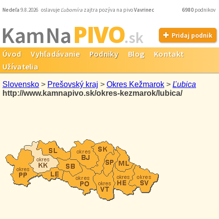
Nedeľa
9.8.2026 oslavuje
Ľubomíra
zajtra pozýva na pivo
Vavrinec
6980
podnikov
PIVO
Kam Na
.sk
Pridaj podnik
Úvod
Vyhľadávanie
Podniky
Blog
Kontakt
Užívatelia
Slovensko
>
Prešovský kraj
>
Okres Kežmarok
>
Ľubica
http://www.kamnapivo.sk/okres-kezmarok/lubica/