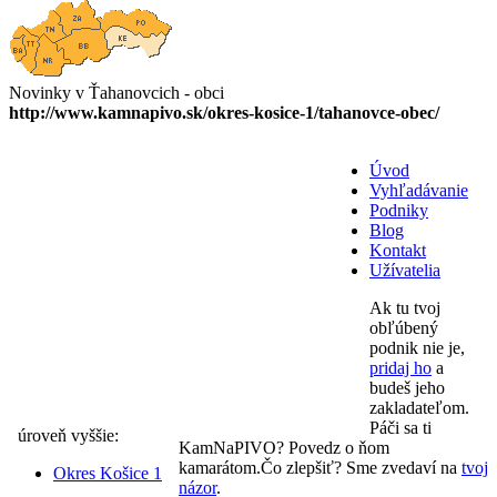
Novinky v Ťahanovcich - obci
http://www.kamnapivo.sk/okres-kosice-1/tahanovce-obec/
Úvod
Vyhľadávanie
Podniky
Blog
Kontakt
Užívatelia
Ak tu tvoj
obľúbený
podnik nie je,
pridaj ho
a
budeš jeho
zakladateľom.
Páči sa ti
úroveň vyššie:
KamNaPIVO? Povedz o ňom
kamarátom.Čo zlepšiť? Sme zvedaví na
tvoj
Okres Košice 1
názor
.