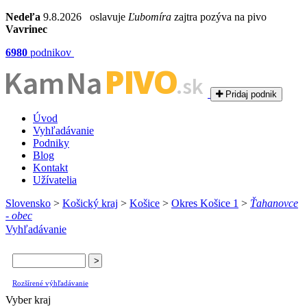
Nedeľa
9.8.2026 oslavuje
Ľubomíra
zajtra pozýva na pivo
Vavrinec
6980
podnikov
PIVO
Kam Na
.sk
Pridaj podnik
Úvod
Vyhľadávanie
Podniky
Blog
Kontakt
Užívatelia
Slovensko
>
Košický kraj
>
Košice
>
Okres Košice 1
>
Ťahanovce
- obec
Vyhľadávanie
Rozšírené výhľadávanie
Vyber kraj